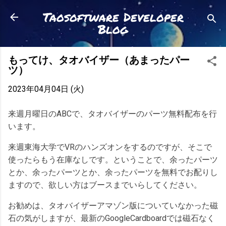
スキップしてメイン コンテンツに移動
Taosoftware Developer
Blog
もってけ、タオバイザー（あまったパー
ツ）
2023年04月04日 (火)
来週月曜日のABCで、タオバイザーのパーツ無料配布を行
います。
来週東海大学でVRのハンズオンをするのですが、そこで
使ったらもう在庫なしです。ということで、余ったパーツ
とか、余ったパーツとか、余ったパーツを無料でお配りし
ますので、欲しい方はブースまでいらしてください。
お勧めは、タオバイザーアマゾン版についていなかった磁
石の気がしますが、最新のGoogleCardboardでは磁石なく