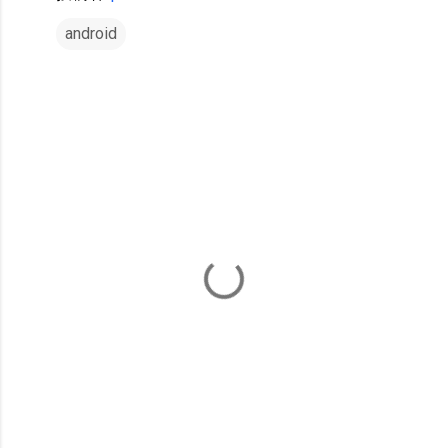
android
コ
メ
ン
ト