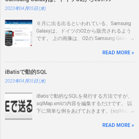
トに上がっていないので、情報共有です。
2023年04月05日 (水)
表 パット見て車の免許証みたい。いや保険
証かな、年数によりグリーン、ブルー、ゴ
６月に出る出るといわれている、Samsung
ールドと色が変わるらしい。（ゴールドと
Galaxyは、ドイツのO2から販売されるよう
か運転免許みたい）、でもこれって、せっ
です。 上の画像は、O2の Samsung Galaxy
かく作ったのに、今のデジタル庁云々の話
のオンラインショップ から持ってきたので
の流れで、マイナンバーカードに統合され
READ MORE »
すが、何が書いてあるのかわかりません。
てしまい短い命なのではないかなと思った
ためしにカートに入れる動作をしてみまし
りします。 カードの色について：
たが、ドイツ語読めませんので先へ進めま
https://www.ipa.go.jp/siensi/toberiss/index.
iBatisで動的SQL
せんでした。 現状では、Android端末はHTC
html ※生年月日の部分だけ加工しました。
2023年04月05日 (水)
からしか発売出ていません。従ってサムソ
※登録番号は、公開番号なので大丈夫で
ンからAndroid携帯が発売されるというのは
す。 ※名前は、私の場合隠しても意味がな
iBatisで動的なSQLを発行する方法ですが、
大きな進展でデバイスの幅も広がるので大
いです 裏 「登録削除されたときは、この登
sqlMap.xmlの内容を編集するだけです。 以
注目をしています。 以下、おさらいとし
録証を返納すること」の記載が気になりま
下に簡単な例をあげておきます。(sqlMap内
て、動画、資料等集めてみました。
した。維持していくのに結構な金額がかか
のselectタグだけ記載しています) <select
るので、講習等でお金を払うタイミング
READ MORE »
id=”getUser2″ resultMap=”resultUser”>
で、やめるかを決める事になるかと思いま
SELECT ID AS id, NAME AS name FROM
すが、カード返納するの忘れそう。 まとめ