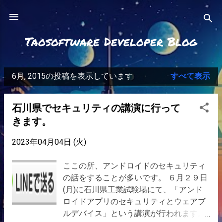
スキップしてメイン コンテンツに移動
Taosoftware Developer Blog
6月, 2015の投稿を表示しています
すべて表示
投
稿
石川県でセキュリティの講演に行って
きます。
2023年04月04日 (火)
ここの所、アンドロイドのセキュリティ
の話をすることが多いです。 ６月２９日
(月)に石川県工業試験場にて、「アンド
ロイドアプリのセキュリティとウェアブ
ルデバイス」という講演が行われます。