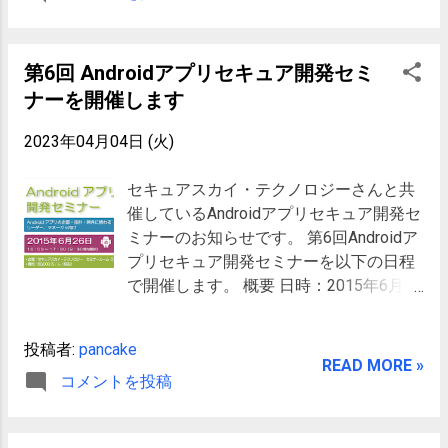
きとてもうれしいです。 前回、金沢入り
Permission Groupの変更点 」を見てみる
をした時は、北陸新幹線開通ぎりぎり前
と、この時パミッショングループの大幅
でした。 新幹線の写真いっぱい取ってき
改編がされ、１２個だったパミッション
第6回 Androidアプリセキュア開発セミ
ます！！ 現在比較的動きやすい状況です
グループが２４個になり大幅変更、しか
ナーを開催します
ので、セキュリティネタに興味のある方
しながら以下のような記載が… 「これ
は呼んで頂けたらと思っております。
で、何かの具体的な意味はなくなり、パ
2023年04月04日 (火)
Share on Tumblr Tweet
ミッショングループは只の情報でしかな
くなりました。」 元々殆ど意味がなかっ
セキュアスカイ・テクノロジーさんと共
たんですが、整理してさらに意味がなく
催しているAndroidアプリセキュア開発セ
なったので時期変更に向けての準備か？
ミナーのお知らせです。 第6回Androidア
なんてうがった予想も立てたのですが、
プリセキュア開発セミナーを以下の日程
そのまま放置されつづけ、今回仕様変更
で開催します。 概要 日時：2015年6月26
となりました。 大抜擢されたのですが、
日（金）10:00-17:00 (9:30受付開始) 会
なんと、大量にパミッショングループが
場：セキュスカイ・テクノロジー社セミ
投稿者:
pancake
削除されてしまいました。 抹殺されたパ
ナールーム 対象：Androidアプリケーシ
READ MORE »
ミッショングループ達
コメントを投稿
ョンの企画、設計、開発のリーダー、お
android.permission-
よびマネージャ 詳細はこちら 早いもので
group.ACCESSIBILITY_FEATURES
6回目。半年に一度の開催なので丸3年に