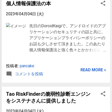
android.permission-
わたって継続していることになります
個人情報保護法の本
group.AFFECTS_BATTERY
（思わず遠い目．．．）。 このセミナで
android.permission-group.APP_INFO
は、Androidアプリを開発する上で開発者
2023年04月04日 (火)
android.permission-
が犯しがちな誤りや、Androidが提供する
group.AUDIO_SETTINGS
セキュリティの仕組みや限界について説
先日のDoroidKaigiで、アンドロイドのアプ
android.permission-
明しつつ、セキュアなAndroidアプリを開
リケーションのセキュリティの話と共に、
group.BLUETOOTH_NETWORK
発するためのポイントについてお話しま
アプリケーションプライバシーポリシーの
android.permission-group.COST_MONEY
す。 座学なのであまりソースコードレベ
お話も少しさせて頂きました。このあたり
android.permission-
ルの話はせず、考え方やチェックポイン
個人情報保護法と強く色々とかかわりあう
group.DEVELOPMENT_TOOLS
トなどについて大まかに理解してもらえ
のですが、「個人情報」という言葉を使う
android.permission-
れば良いなぁ、と思っています。 今回の
と、人によって解釈が異なり、議論になっ
投稿者:
pancake
group.DEVICE_ALARMS
講習では定番の内容に加えて、次の
てしまうので、使用しないようにしてきま
READ MORE »
android.permission-group.DISPLAY
Android Mで導入される予定の新しいパー
コメントを投稿
した。 どのようになるにせよ、衆議院通
android.permission-
ミッションモデルについても少しお話し
過して、個人情報保護法が変更になるとい
group.HARDWARE_CONTROLS
しようと思っています。 日程が合わなく
う事で、色々とすっきりとするだろうなぁ
android.permission-group.MESSAGES
て今まで参加できなかった方、まだ余裕
と思っていましたら。 2015/6/9 マイナン
Tao RiskFinderの脆弱性診断エンジン
android.permission-group.NETWORK
がありますので、お早めにお申し込み頂
バー法と個人情報保護法、参院審議を当面
をシステナさんに提供しました
android.permission-
ければと思います。 お申し込み、お問い
見送り 年金情報流出問題で ということ
group.PERSONAL_INFO
合わせは、セキュアスカイ・テクノロジ
で、まだまだ時間がかかりそうです。個人
2023年04月04日 (火)