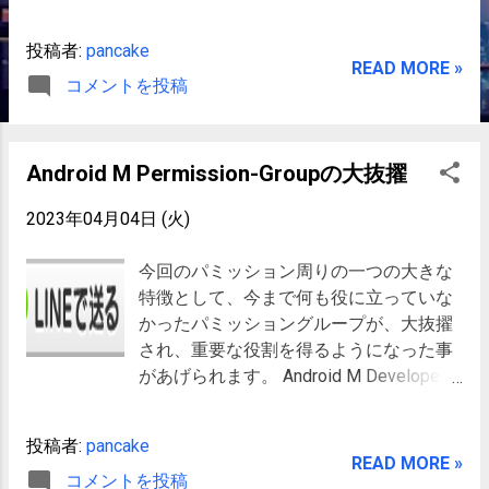
ウェアブルデバイスの方は塚本教授で、
セキュリティの方を私の方で担当させて
投稿者:
pancake
もらうことになりました。ご一緒させて
READ MORE »
コメントを投稿
もらい光栄です。 DoroidKaigi ワイヤレ
スジャパン 石川県ソフトウェア技術研究
会 と続いておりますが、５５分、１５
分、１時間半と時間がまちまち… だいた
Android M Permission-Groupの大抜擢
い使いまわしをするのですが、これだけ
時間が違うと色々と構成を変えたりと大
2023年04月04日 (火)
変です。ようやく石川県ソフトウェア技
術研究会用のパワポを作成し終えたので
今回のパミッション周りの一つの大きな
すが、調子に乗ってたら９０枚になって
特徴として、今まで何も役に立っていな
しまいました。 さて、石川県ですが、タ
かったパミッショングループが、大抜擢
オバイザー関連で、 ホクリクエンタメフ
され、重要な役割を得るようになった事
ェス に出展をしたり、高専でハンズオン
があげられます。 Android M Developer
をしたり色々と縁があります。会場は石
Previewのパミッション周りの変更解説
川県工業試験場なのですが、実は２年ぐ
として、今回はパミッショングループに
投稿者:
pancake
らい前に一度セキュリティの講演をさせ
ついて解説したいと思います。 ブログの
READ MORE »
て頂いたりしています。 また、よんで頂
コメントを投稿
過去の記事「 Android OS 4.2の