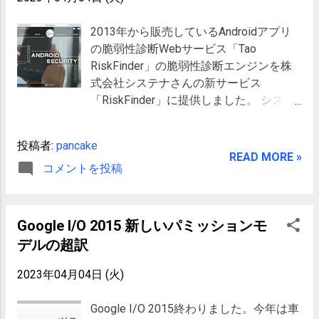
android.permission-g...
ーさん経由となります。 問い合わせ
的にはマイナンバーが会社としての事務作
TEL：03-3525-8045 E-mail：
業が増えていやなのですが…. 法改正の前に
2013年から販売しているAndroidアプリ
info@securesky-tech.com お申し込み こ
復習として読んでおこうと思って、この本
の脆弱性診断Webサービス「Tao
ちらからどうぞ Share on Tumblr Tweet
を読んでみました。 なかなか読みごたえ
RiskFinder」の脆弱性診断エンジンを株
があって面白かったです。 只、流し読み
式会社システナさんの新サービス
が難しいので、時間がある時にじっくり読
「RiskFinder」に提供しました。 システ
むのがお勧めです。 Share on Tumblr
ナさんの新サービスは2015年6月5日（本
Tweet
日）から公開されています。 RiskFinder
投稿者:
pancake
サービスのサイト にはTao RiskFinderの
READ MORE »
コメントを投稿
ロゴが載せられていて、「Tao RiskFinder
を利用したサービス」であることが前面
に押し出された形になっています。何だ
か申し訳ない感じです。 さて、今回のエ
Google I/O 2015 新しいパミッションモ
ンジン提供の経緯について少し書きたい
デルの超訳
と思います。 Tao RiskFinderは法人向け
のWebサービスで、定期的に診断が行わ
2023年04月04日 (火)
れることを前提とした年間契約のサービ
スです。 ここ数年Tao RiskFinderを様々
Google I/O 2015終わりました。今年は車