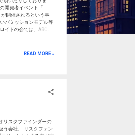
で頂いたりしておりま
ドの開発者イベント「
Diverse 」が開催されるという事
しいパミッションモデル等
ロイドの会では、ABCと
たいという意見は前から
むという状態が続いてお
となるのは、ボランティ
READ MORE »
ます） そこで、ABC程
かという事で、名前を
うことで、運営資金１０万
うかあと２日で終わりで
。こういったものは無理
情報の拡散をお手伝い頂
e on Tumblr
オリスクファインダーの
扱う会社、 リスクファン