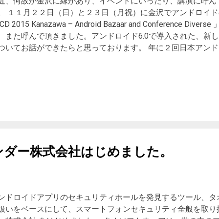
近、何故か金沢に縁があり、イベントにいったり、講演に呼ん
。 １１月２２日（日）と２３日（月祝）に金沢でアンドロイ
CD 2015 Kanazawa – Android Bazaar and Conference 
、また呼んで頂きました。アンドロイド6.0で導入された、新
ついてお話ができたらと思っております。 年に２回日本アンド
う展示＋講演のイベントがありますが、これを東京以外でやり
ったのですが、ＡＢＣの規模が大きくなりすぎて、二の足を踏
実現しない状態でした。（集客の面もありますが、一番の問題
スタッフの方にどれぐらい集まってもらえるかという事だと思い
模は大きくなく、勉強会を少し大きくしたような形でできない
BCDと少し変え、金沢で初開催をする事になりました。 とい
を目標にクラウドファンディングを開始しております。（とい
）。クラウドファンディングは広告のためにも行っております
ンダー株式会社はじめました。
ファンディングして頂く物でもありませんので、よろしければ
たらと思っております。（あ、私運営の人ではありませんが… ) Shar
eet
ンドロイドアプリのセキュリティホールを発見するツール、タ
扱いをベースにして、スマートフォンセキュリティ全般を取り