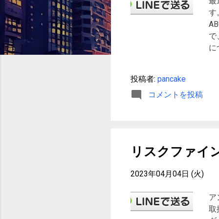
最
す
AB
で
に
い
あ
投稿者:
pancake
り
コメントを投稿
ア
規
A
円
す
リスクファイ
に
け
2023年04月04日 (火)
Tw
ア
取