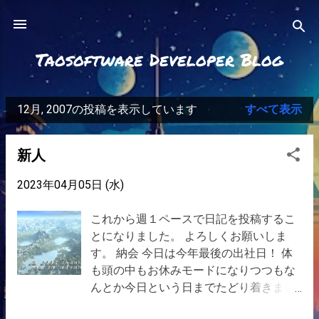
スキップしてメイン コンテンツに移動
Taosoftware Developer Blog
12月, 2007の投稿を表示しています
すべて表示
投
稿
新人
2023年04月05日 (水)
これから週１ペースで日記を投稿するこ
とになりました。 よろしくお願いしま
す。 納会 今日は今年最後の出社日！ 体
も頭の中もお休みモードになりつつもな
んとか今日という日までたどり着きまし
た。。。 今日の作業は社内の掃除がメイ