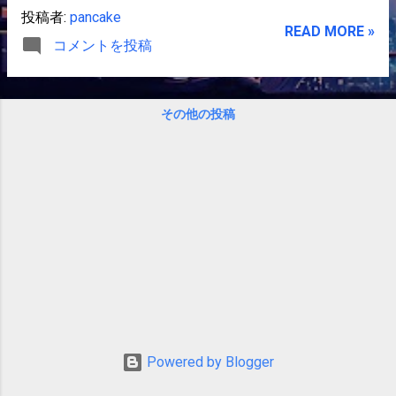
ンで、私は黒板の掃除、先輩と上司のお
投稿者:
pancake
手伝いを主に行い、「自宅では絶対ここ
READ MORE »
コメントを投稿
まで掃除しません。」って言えるくらい
頑張りました。 まだプログラマーらしい
ブログが書けませんが、ブログに投稿し
ながら自分の成長を皆さんに伝えられた
その他の投稿
らいいなと思っております。 趣味 ３DCG
の勉強をしていたことがあり、これから
ブログの投稿ついでに画像をアップして
いきたいと思っております。 デザインの
勉強、習得した技術の復習用ツールとし
て利用させていただこうと思います。
（本当は忘れたくないだけですが。。。
（＾‐＾；）） 今回は「2008年」をテー
マに無理矢理作成しました； 今回は楽な
方法で作成しましたが、次からはちゃん
としたツールで丁寧に作成していきたい
Powered by Blogger
と思います。 これからはテーマを最初に
発表して２ヶ月単位で作品を作成してい