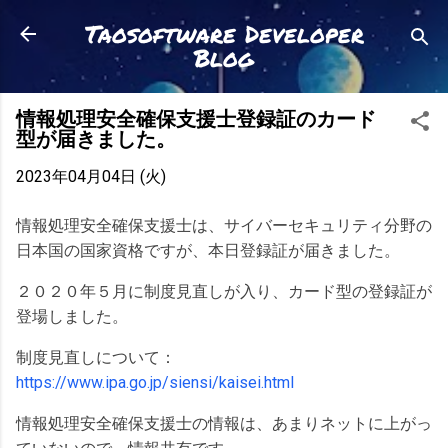
スキップしてメイン コンテンツに移動
Taosoftware Developer
Blog
情報処理安全確保支援士登録証のカード
型が届きました。
2023年04月04日 (火)
情報処理安全確保支援士は、サイバーセキュリティ分野の
日本国の国家資格ですが、本日登録証が届きました。
２０２０年５月に制度見直しが入り、カード型の登録証が
登場しました。
制度見直しについて：
https://www.ipa.go.jp/siensi/kaisei.html
情報処理安全確保支援士の情報は、あまりネットに上がっ