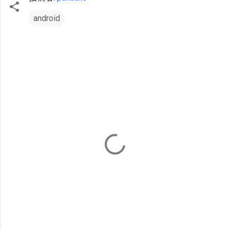
android
コ
メ
ン
ト