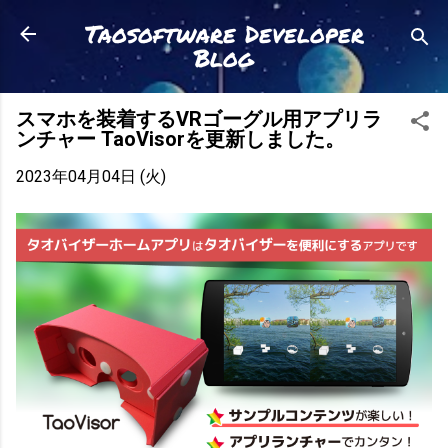
スキップしてメイン コンテンツに移動
Taosoftware Developer
Blog
スマホを装着するVRゴーグル用アプリラ
ンチャー TaoVisorを更新しました。
2023年04月04日 (火)