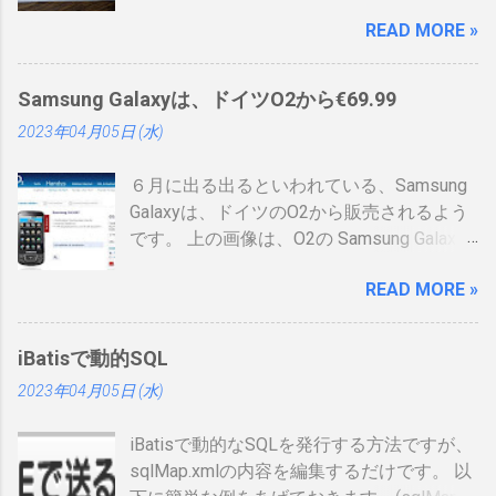
に制度見直しが入り、カード型の登録証が
READ MORE »
登場しました。 制度見直しについて：
https://www.ipa.go.jp/siensi/kaisei.html 情報
処理安全確保支援士の情報は、あまりネッ
Samsung Galaxyは、ドイツO2から€69.99
トに上がっていないので、情報共有です。
2023年04月05日 (水)
表 パット見て車の免許証みたい。いや保険
証かな、年数によりグリーン、ブルー、ゴ
６月に出る出るといわれている、Samsung
ールドと色が変わるらしい。（ゴールドと
Galaxyは、ドイツのO2から販売されるよう
か運転免許みたい）、でもこれって、せっ
です。 上の画像は、O2の Samsung Galaxy
かく作ったのに、今のデジタル庁云々の話
のオンラインショップ から持ってきたので
の流れで、マイナンバーカードに統合され
READ MORE »
すが、何が書いてあるのかわかりません。
てしまい短い命なのではないかなと思った
ためしにカートに入れる動作をしてみまし
りします。 カードの色について：
たが、ドイツ語読めませんので先へ進めま
https://www.ipa.go.jp/siensi/toberiss/index.
iBatisで動的SQL
せんでした。 現状では、Android端末はHTC
html ※生年月日の部分だけ加工しました。
2023年04月05日 (水)
からしか発売出ていません。従ってサムソ
※登録番号は、公開番号なので大丈夫で
ンからAndroid携帯が発売されるというのは
す。 ※名前は、私の場合隠しても意味がな
iBatisで動的なSQLを発行する方法ですが、
大きな進展でデバイスの幅も広がるので大
いです 裏 「登録削除されたときは、この登
sqlMap.xmlの内容を編集するだけです。 以
注目をしています。 以下、おさらいとし
録証を返納すること」の記載が気になりま