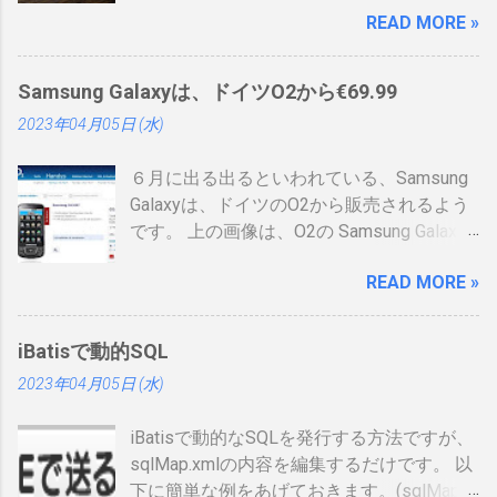
READ MORE »
登場しました。 制度見直しについて：
https://www.ipa.go.jp/siensi/kaisei.html 情報
処理安全確保支援士の情報は、あまりネッ
Samsung Galaxyは、ドイツO2から€69.99
トに上がっていないので、情報共有です。
2023年04月05日 (水)
表 パット見て車の免許証みたい。いや保険
証かな、年数によりグリーン、ブルー、ゴ
６月に出る出るといわれている、Samsung
ールドと色が変わるらしい。（ゴールドと
Galaxyは、ドイツのO2から販売されるよう
か運転免許みたい）、でもこれって、せっ
です。 上の画像は、O2の Samsung Galaxy
かく作ったのに、今のデジタル庁云々の話
のオンラインショップ から持ってきたので
の流れで、マイナンバーカードに統合され
READ MORE »
すが、何が書いてあるのかわかりません。
てしまい短い命なのではないかなと思った
ためしにカートに入れる動作をしてみまし
りします。 カードの色について：
たが、ドイツ語読めませんので先へ進めま
https://www.ipa.go.jp/siensi/toberiss/index.
iBatisで動的SQL
せんでした。 現状では、Android端末はHTC
html ※生年月日の部分だけ加工しました。
2023年04月05日 (水)
からしか発売出ていません。従ってサムソ
※登録番号は、公開番号なので大丈夫で
ンからAndroid携帯が発売されるというのは
す。 ※名前は、私の場合隠しても意味がな
iBatisで動的なSQLを発行する方法ですが、
大きな進展でデバイスの幅も広がるので大
いです 裏 「登録削除されたときは、この登
sqlMap.xmlの内容を編集するだけです。 以
注目をしています。 以下、おさらいとし
録証を返納すること」の記載が気になりま
下に簡単な例をあげておきます。(sqlMap内