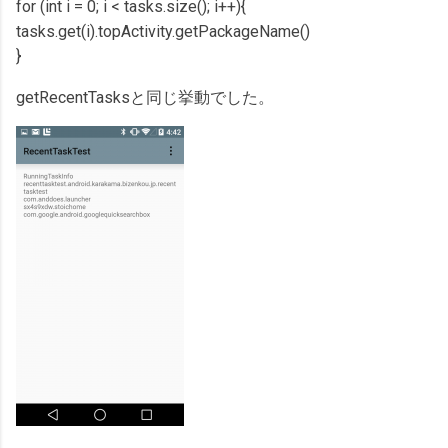
for (int i = 0; i < tasks.size(); i++){
tasks.get(i).topActivity.getPackageName()
}
getRecentTasksと同じ挙動でした。