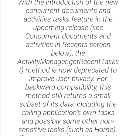
With the introduction of the new
concurrent documents and
activities tasks feature in the
upcoming release (see
Concurrent documents and
activities in Recents screen
below), the
ActivityManager.getRecentTasks
() method is now deprecated to
improve user privacy. For
backward compatibility, this
method still returns a small
subset of its data, including the
calling application’s own tasks
and possibly some other non-
sensitive tasks (such as Home).