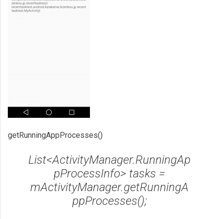
getRunningAppProcesses()
List<ActivityManager.RunningAp
pProcessInfo> tasks =
mActivityManager.getRunningA
ppProcesses();