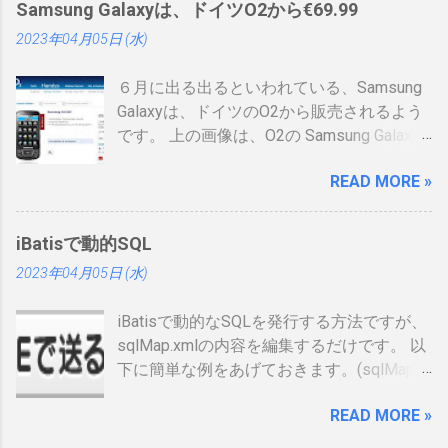
Samsung Galaxyは、ドイツO2から€69.99
トに上がっていないので、情報共有です。
2023年04月05日 (水)
表 パット見て車の免許証みたい。いや保険
証かな、年数によりグリーン、ブルー、ゴ
６月に出る出るといわれている、Samsung
ールドと色が変わるらしい。（ゴールドと
Galaxyは、ドイツのO2から販売されるよう
か運転免許みたい）、でもこれって、せっ
です。 上の画像は、O2の Samsung Galaxy
かく作ったのに、今のデジタル庁云々の話
のオンラインショップ から持ってきたので
の流れで、マイナンバーカードに統合され
READ MORE »
すが、何が書いてあるのかわかりません。
てしまい短い命なのではないかなと思った
ためしにカートに入れる動作をしてみまし
りします。 カードの色について：
たが、ドイツ語読めませんので先へ進めま
https://www.ipa.go.jp/siensi/toberiss/index.
iBatisで動的SQL
せんでした。 現状では、Android端末はHTC
html ※生年月日の部分だけ加工しました。
2023年04月05日 (水)
からしか発売出ていません。従ってサムソ
※登録番号は、公開番号なので大丈夫で
ンからAndroid携帯が発売されるというのは
す。 ※名前は、私の場合隠しても意味がな
iBatisで動的なSQLを発行する方法ですが、
大きな進展でデバイスの幅も広がるので大
いです 裏 「登録削除されたときは、この登
sqlMap.xmlの内容を編集するだけです。 以
注目をしています。 以下、おさらいとし
録証を返納すること」の記載が気になりま
下に簡単な例をあげておきます。(sqlMap内
て、動画、資料等集めてみました。
した。維持していくのに結構な金額がかか
のselectタグだけ記載しています) <select
るので、講習等でお金を払うタイミング
READ MORE »
id=”getUser2″ resultMap=”resultUser”>
で、やめるかを決める事になるかと思いま
SELECT ID AS id, NAME AS name FROM