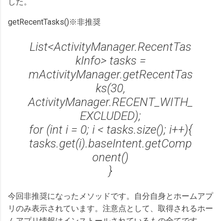
した。
getRecentTasks()※非推奨
List<ActivityManager.RecentTas
kInfo> tasks =
mActivityManager.getRecentTas
ks(30,
ActivityManager.RECENT_WITH_
EXCLUDED);
for (int i = 0; i < tasks.size(); i++){
tasks.get(i).baseIntent.getComp
onent()
}
今回非推奨になったメソッドです。自分自身とホームアプ
リのみ表示されています。注意点として、取得されるホー
ムアプリ情報はインストールされているもの全てです。