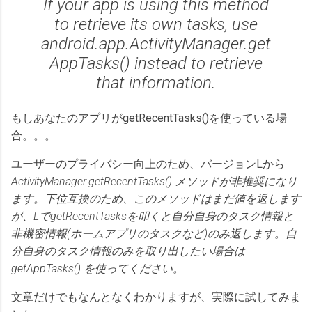
If your app is using this method
to retrieve its own tasks, use
android.app.ActivityManager.get
AppTasks() instead to retrieve
that information.
もしあなたのアプリがgetRecentTasks()を使っている場
合。。。
ユーザーのプライバシー向上のため、バージョンLから
ActivityManager.getRecentTasks() メソッドが非推奨になり
ます。下位互換のため、このメソッドはまだ値を返します
が、LでgetRecentTasksを叩くと自分自身のタスク情報と
非機密情報(ホームアプリのタスクなど)のみ返します。自
分自身のタスク情報のみを取り出したい場合は
getAppTasks() を使ってください。
文章だけでもなんとなくわかりますが、実際に試してみま