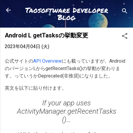
スキップしてメイン コンテンツに移動
Taosoftware Developer
Blog
Android L getTasksの挙動変更
2023年04月04日 (火)
公式サイトの
API Overview
にも載っていますが、Android
のバージョンLからgetRecentTasks()の挙動が変わりま
す。っていうかDeprecated(非推奨)になりました。
英文を以下に貼り付けます。
If your app uses
ActivityManager.getRecentTasks
()…