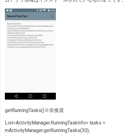
getRunningTasks()※非推奨
List<ActivityManager.RunningTaskInfo> tasks =
mActivityManager.getRunningTasks(30);