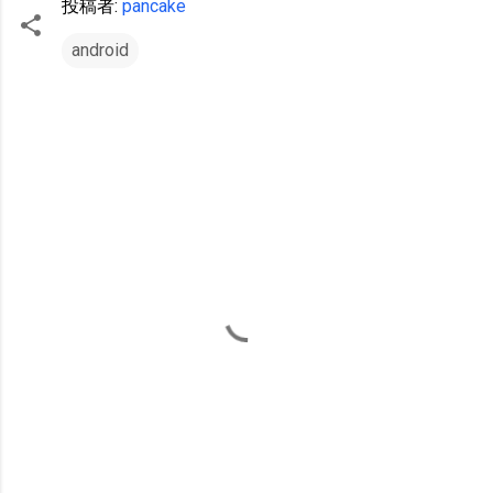
投稿者:
pancake
android
コ
メ
ン
ト