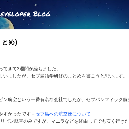
スキップしてメイン コンテンツに移動
Developer Blog
とめ)
ってきて2週間が経ちました。
まいましたが、セブ島語学研修のまとめを書こうと思います。
ピン航空という一番有名な会社でしたが、セブパシフィック航
やすかったです→
セブ島への航空便について
ィリピン航空のみですが、マニラなどを経由してでも安く行き