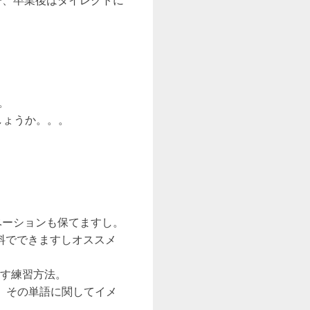
び、卒業後はダイレクトに
。
しょうか。。。
ベーションも保てますし。
料でできますしオススメ
出す練習方法。
で、その単語に関してイメ