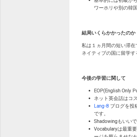
基本的には初級か
ワーホリや別の韓
結局いくらかかったのか
私は１ヵ月間の短い滞在
ネイティブの国に留学す
今後の学習に関して
EOP(English On
ネット英会話はコ
Lang-8
ブログを投
です。
Shadowing
Vocabular
ージを膨らませな