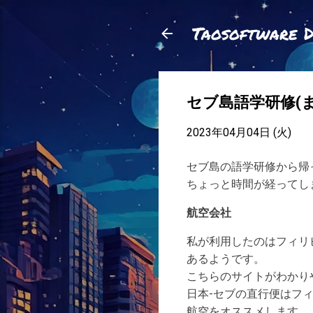
Taosoftware 
セブ島語学研修(ま
2023年04月04日 (火)
セブ島の語学研修から帰
ちょっと時間が経ってし
航空会社
私が利用したのはフィリ
あるようです。
こちらのサイトがわかり
日本-セブの直行便はフ
航空をオススメします。