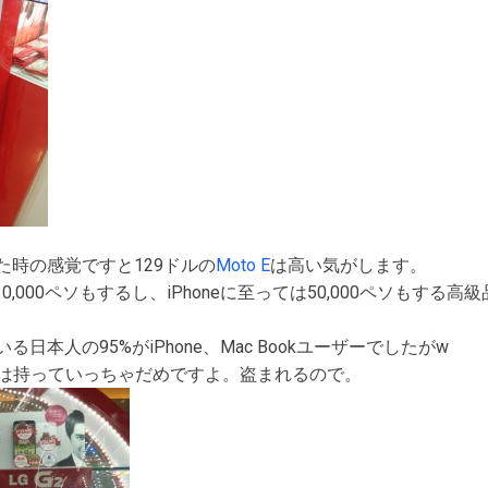
た時の感覚ですと129ドルの
Moto E
は高い気がします。
2なんて30,000ペソもするし、iPhoneに至っては50,000ペソも
日本人の95%がiPhone、Mac Bookユーザーでしたがw
かには持っていっちゃだめですよ。盗まれるので。