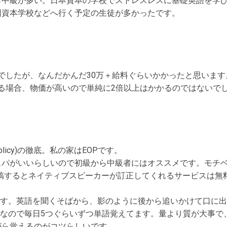
ら中級が多い。日本資本の学校でストレスレスに基礎英語を学
国資本学校などへ行く予定の生徒が多かったです。
でしたが、なんだかんだ30万＋給料ぐらいかかったと思います
る場合、物価が高いので単純に2倍以上はかかるのではないで
ly Policy)の徹底。私の家はEOPです。
スパがいいらしいので初級から中級者にはオススメです。モチ
稿するとネイティブスピーカーが訂正してくれるサービスは無
もいいです。英語を聞くそばから、影のように後から追いかけて口に
yは最重要なので毎日5つぐらいずつ単語覚えてます。量より質が大事
がら覚えるのがコツらしいです。