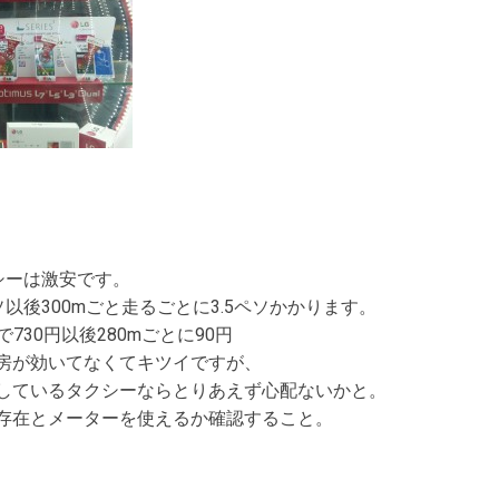
シーは激安です。
ソ以後300mごと走るごとに3.5ペソかかります。
で730円以後280mごとに90円
房が効いてなくてキツイですが、
しているタクシーならとりあえず心配ないかと。
存在とメーターを使えるか確認すること。