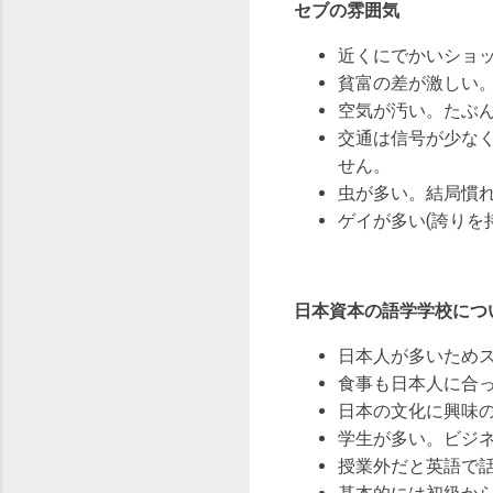
セブの雰囲気
近くにでかいショ
貧富の差が激しい
空気が汚い。たぶ
交通は信号が少な
せん。
虫が多い。結局慣
ゲイが多い(誇りを
日本資本の語学学校につ
日本人が多いため
食事も日本人に合
日本の文化に興味の
学生が多い。ビジ
授業外だと英語で話