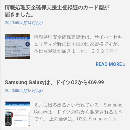
情報処理安全確保支援士登録証のカード型が
届きました。
2023年04月04日 (火)
情報処理安全確保支援士は、サイバーセキ
ュリティ分野の日本国の国家資格ですが、
本日登録証が届きました。 ２０２０年５月
に制度見直しが入り、カード型の登録証が
READ MORE »
登場しました。 制度見直しについて：
https://www.ipa.go.jp/siensi/kaisei.html 情報
処理安全確保支援士の情報は、あまりネッ
Samsung Galaxyは、ドイツO2から€69.99
トに上がっていないので、情報共有です。
2023年04月05日 (水)
表 パット見て車の免許証みたい。いや保険
証かな、年数によりグリーン、ブルー、ゴ
６月に出る出るといわれている、Samsung
ールドと色が変わるらしい。（ゴールドと
Galaxyは、ドイツのO2から販売されるよう
か運転免許みたい）、でもこれって、せっ
です。 上の画像は、O2の Samsung Galaxy
かく作ったのに、今のデジタル庁云々の話
のオンラインショップ から持ってきたので
の流れで、マイナンバーカードに統合され