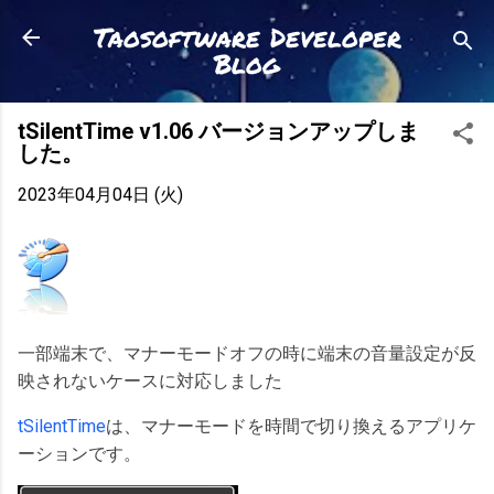
スキップしてメイン コンテンツに移動
Taosoftware Developer
Blog
tSilentTime v1.06 バージョンアップしま
した。
2023年04月04日 (火)
一部端末で、マナーモードオフの時に端末の音量設定が反
映されないケースに対応しました
tSilentTime
は、マナーモードを時間で切り換えるアプリケ
ーションです。