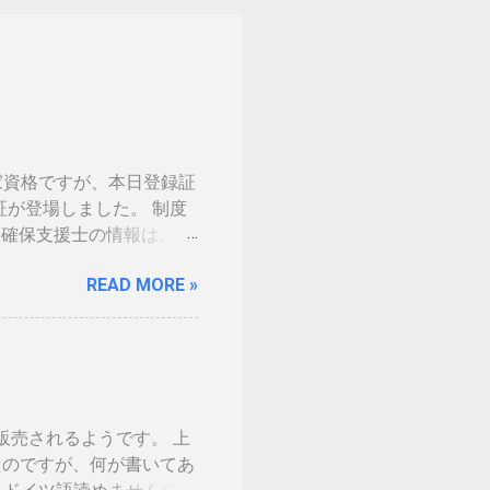
家資格ですが、本日登録証
証が登場しました。 制度
 情報処理安全確保支援士の情報は、あ
の免許証みたい。いや保険
READ MORE »
。（ゴールドとか運転免許
の話の流れで、マイナンバ
。 カードの色につい
生年月日の部分だけ加工しました。 ※登
味がないです 裏 「登録
した。維持していくのに結
ら販売されるようです。 上
を決める事になるかと思い
てきたのですが、何が書いてあ
分が上がりました。１枚の