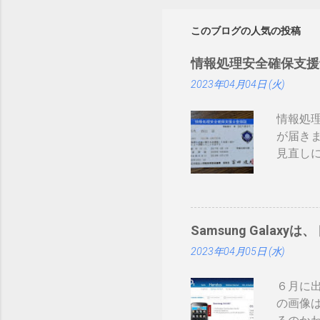
このブログの人気の投稿
情報処理安全確保支援
2023年04月04日 (火)
情報処
が届き
見直しにつ
まりネ
証かな
みたい
ーカー
Samsung Galaxyは
て： htt
2023年04月05日 (水)
録番号は
削除さ
６月に出
構な金
の画像は
ますが