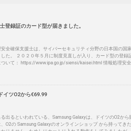
士登録証のカード型が届きました。
理安全確保支援士は、サイバーセキュリティ分野の日本国の国
ました。 ２０２０年５月に制度見直しが入り、カード型の登録
いて： https://www.ipa.go.jp/siensi/kaisei.html
ットに上がっていないので、情報共有です。 表 パット見て車
、年数によりグリーン、ブルー、ゴールドと色が変わるらしい
）、でもこれって、せっかく作ったのに、今のデジタル庁云々
ドに統合されてしまい短い命なのではないかなと思ったりします
、ドイツO2から€69.99
ps://www.ipa.go.jp/siensi/toberiss/index.html ※
、公開番号なので大丈夫です。 ※名前は、私の場合隠しても意
れたときは、この登録証を返納すること」の記載が気になりま
る出るといわれている、Samsung Galaxyは、ドイツのO2か
額がかかるので、講習等でお金を払うタイミングで、やめるか
、O2の Samsung Galaxyのオンラインショップ から持っ
、カード返納するの忘れそう。 まとめ カードが届いて少し気