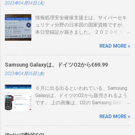
2023年04月04日 (火)
情報処理安全確保支援士は、サイバーセキ
ュリティ分野の日本国の国家資格ですが、
本日登録証が届きました。 ２０２０年５月
に制度見直しが入り、カード型の登録証が
READ MORE »
登場しました。 制度見直しについて：
https://www.ipa.go.jp/siensi/kaisei.html 情報
処理安全確保支援士の情報は、あまりネッ
Samsung Galaxyは、ドイツO2から€69.99
トに上がっていないので、情報共有です。
2023年04月05日 (水)
表 パット見て車の免許証みたい。いや保険
証かな、年数によりグリーン、ブルー、ゴ
６月に出る出るといわれている、Samsung
ールドと色が変わるらしい。（ゴールドと
Galaxyは、ドイツのO2から販売されるよう
か運転免許みたい）、でもこれって、せっ
です。 上の画像は、O2の Samsung Galaxy
かく作ったのに、今のデジタル庁云々の話
のオンラインショップ から持ってきたので
の流れで、マイナンバーカードに統合され
READ MORE »
すが、何が書いてあるのかわかりません。
てしまい短い命なのではないかなと思った
ためしにカートに入れる動作をしてみまし
りします。 カードの色について：
たが、ドイツ語読めませんので先へ進めま
https://www.ipa.go.jp/siensi/toberiss/index.