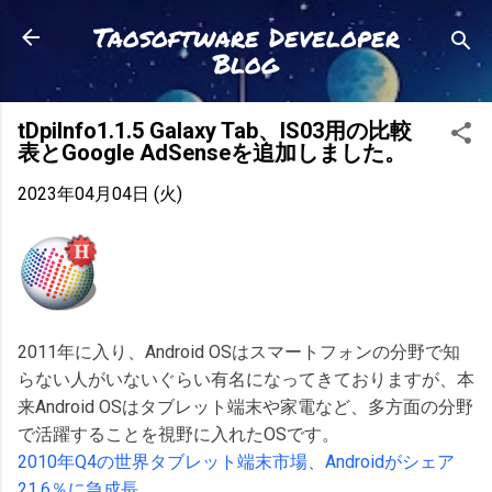
スキップしてメイン コンテンツに移動
Taosoftware Developer
Blog
tDpiInfo1.1.5 Galaxy Tab、IS03用の比較
表とGoogle AdSenseを追加しました。
2023年04月04日 (火)
2011年に入り、Android OSはスマートフォンの分野で知
らない人がいないぐらい有名になってきておりますが、本
来Android OSはタブレット端末や家電など、多方面の分野
で活躍することを視野に入れたOSです。
2010年Q4の世界タブレット端末市場、Androidがシェア
21.6％に急成長