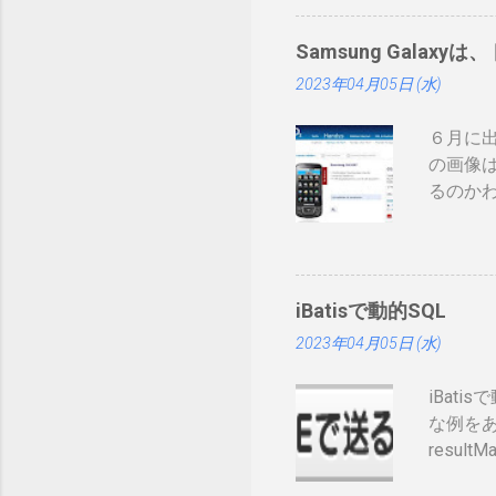
みたい
ーカー
Samsung Galaxyは
て： htt
2023年04月05日 (水)
録番号は
削除さ
６月に出
構な金
の画像は
ますが
るのか
カード
先へ進め
ます。
ソンから
きてま
してい
す。私
止法が
iBatisで動的SQL
書くのは
2023年04月05日 (水)
Tweet
iBat
な例をあげ
resultM
prepend