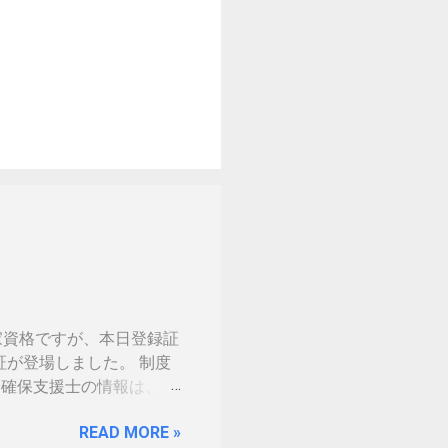
家資格ですが、本日登録証
証が登場しました。 制度
 情報処理安全確保支援士の情報は、あ
の免許証みたい。いや保険
READ MORE »
。（ゴールドとか運転免許