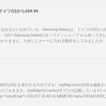
）、でもこれって、せっかく作ったのに、今のデジタル庁云々
ドに統合されてしまい短い命なのではないかなと思ったりします
、ドイツO2から€69.99
ps://www.ipa.go.jp/siensi/toberiss/index.html ※
、公開番号なので大丈夫です。 ※名前は、私の場合隠しても意
れたときは、この登録証を返納すること」の記載が気になりま
る出るといわれている、Samsung Galaxyは、ドイツのO2か
額がかかるので、講習等でお金を払うタイミングで、やめるか
、O2の Samsung Galaxyのオンラインショップ から持っ
、カード返納するの忘れそう。 まとめ カードが届いて少し気
わかりません。ためしにカートに入れる動作をしてみましたが
でしかないですが、セキュリティ関係もう少しアクティブに動
ませんでした。 現状では、Android端末はHTCからしか発
 情報処理安全確保支援士は、士業なのに、今のところあまりメ
Android携帯が発売されるというのは大きな進展でデバイス
すが、専業業務も少し出てきていますし、中の人も結構いろい
ます。 以下、おさらいとして、動画、資料等集めてみました。
としては、これを持っていると、脆弱性チェックがしやすくな
ある程度緩和されると良いのになと思ってます。 ふと気が付け
２年ぶりでした。久しぶりすぎてログイン自体てこずりました。 Shar
isで動的なSQLを発行する方法ですが、sqlMap.xmlの内容を編
ておきます。(sqlMap内のselectタグだけ記載しています) <select
ap=”resultUser”> SELECT ID AS id, NAME AS name FROM USER
=”WHERE”> <isGreaterThan property=”id” compareValue=”0″> ID