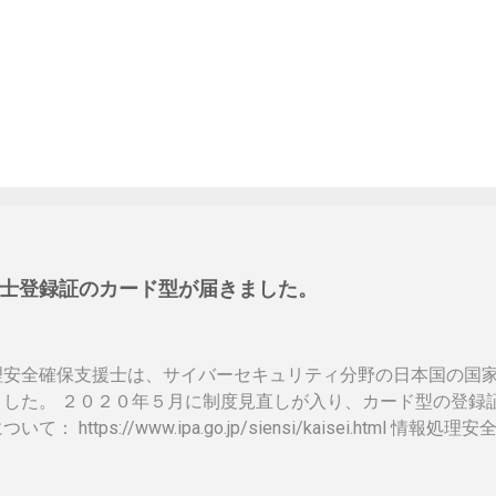
士登録証のカード型が届きました。
理安全確保支援士は、サイバーセキュリティ分野の日本国の国
ました。 ２０２０年５月に制度見直しが入り、カード型の登録
いて： https://www.ipa.go.jp/siensi/kaisei.html
ットに上がっていないので、情報共有です。 表 パット見て車
、年数によりグリーン、ブルー、ゴールドと色が変わるらしい