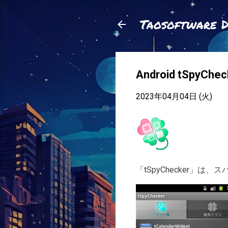
Taosoftware 
Android tSpy
2023年04月04日 (火)
「tSpyChecker」