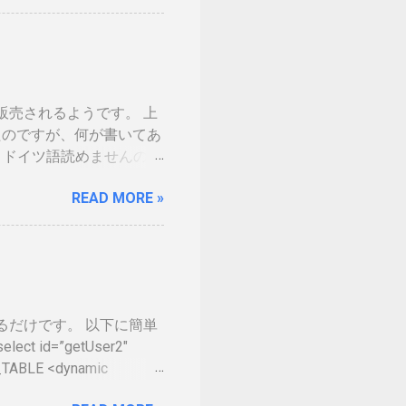
の話の流れで、マイナンバ
。 カードの色につい
生年月日の部分だけ加工しました。 ※登
味がないです 裏 「登録
した。維持していくのに結
ら販売されるようです。 上
を決める事になるかと思い
てきたのですが、何が書いてあ
分が上がりました。１枚の
、ドイツ語読めませんので
くかなという気持ちになり
売出ていません。従ってサム
リットがないと言われて
READ MORE »
の幅も広がるので大注目を
ろと頑張っているようで
るように、不正アクセス禁
ば、ここにブログ記事を
e on Tumblr
集するだけです。 以下に簡単
 id=”getUser2″
_TABLE <dynamic
=#id# <isGreaterThan>