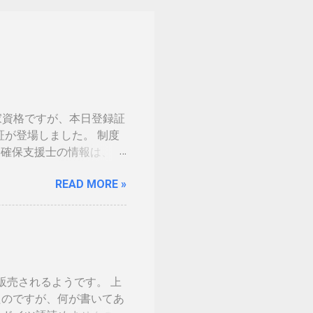
家資格ですが、本日登録証
証が登場しました。 制度
 情報処理安全確保支援士の情報は、あ
の免許証みたい。いや保険
READ MORE »
。（ゴールドとか運転免許
の話の流れで、マイナンバ
。 カードの色につい
生年月日の部分だけ加工しました。 ※登
味がないです 裏 「登録
した。維持していくのに結
ら販売されるようです。 上
を決める事になるかと思い
てきたのですが、何が書いてあ
分が上がりました。１枚の