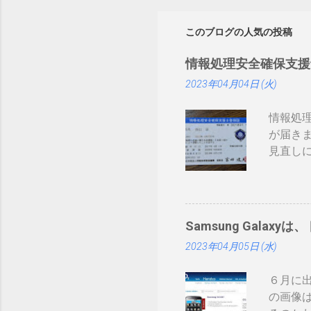
このブログの人気の投稿
情報処理安全確保支援
2023年04月04日 (火)
情報処
が届き
見直しにつ
まりネ
証かな
みたい
ーカー
Samsung Galaxyは
て： htt
2023年04月05日 (水)
録番号は
削除さ
６月に出
構な金
の画像は
ますが