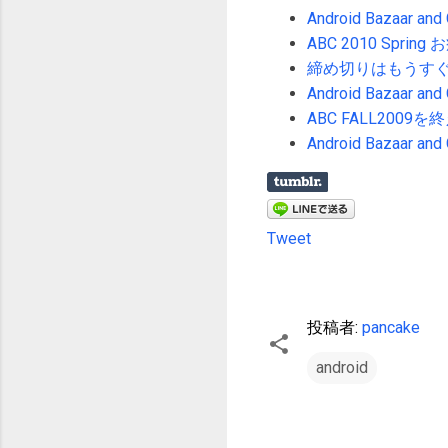
Android Bazaar a
ABC 2010 Spri
締め切りはもうすぐ！ Andr
Android Bazaar a
ABC FALL2009を
Android Bazaar a
Tweet
投稿者:
pancake
android
コ