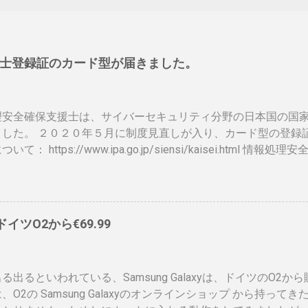
士登録証のカード型が届きました。
理安全確保支援士は、サイバーセキュリティ分野の日本国の国
ました。 ２０２０年５月に制度見直しが入り、カード型の登録
いて： https://www.ipa.go.jp/siensi/kaisei.html
ットに上がっていないので、情報共有です。 表 パット見て車
、年数によりグリーン、ブルー、ゴールドと色が変わるらしい
）、でもこれって、せっかく作ったのに、今のデジタル庁云々
ドに統合されてしまい短い命なのではないかなと思ったりします
、ドイツO2から€69.99
ps://www.ipa.go.jp/siensi/toberiss/index.html ※
、公開番号なので大丈夫です。 ※名前は、私の場合隠しても意
れたときは、この登録証を返納すること」の記載が気になりま
る出るといわれている、Samsung Galaxyは、ドイツのO2か
額がかかるので、講習等でお金を払うタイミングで、やめるか
、O2の Samsung Galaxyのオンラインショップ から持っ
、カード返納するの忘れそう。 まとめ カードが届いて少し気