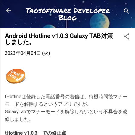
スキップしてメイン コンテンツに移動
Taosoftware Developer
Blog
Android tHotline v1.0.3 Galaxy TAB対策
しました。
2023年04月04日 (火)
tHotlineは登録した電話番号の着信は、待機時間後マナー
モードを解除するというアプリですが、
GalaxyTabでマナーモードを解除しないという不具合を改
修しました。
tHotline v1.0.3 での修正点