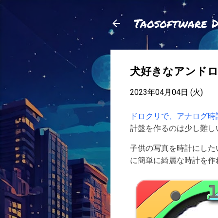
Taosoftware 
犬好きなアンド
2023年04月04日 (火)
ドロクリで、アナログ時
計盤を作るのは少し難し
子供の写真を時計にした
に簡単に綺麗な時計を作