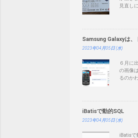
見直しにつ
まりネ
証かな
みたい
ーカー
Samsung Galaxyは
て： htt
2023年04月05日 (水)
録番号は
削除さ
６月に出
構な金
の画像は
ますが
るのか
カード
先へ進め
ます。
ソンから
きてま
してい
す。私
止法が
iBatisで動的SQL
書くのは
2023年04月05日 (水)
Tweet
iBat