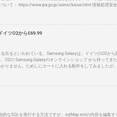
いて： https://www.ipa.go.jp/siensi/kaisei.html
ットに上がっていないので、情報共有です。 表 パット見て車
、年数によりグリーン、ブルー、ゴールドと色が変わるらしい
）、でもこれって、せっかく作ったのに、今のデジタル庁云々
ドに統合されてしまい短い命なのではないかなと思ったりします
、ドイツO2から€69.99
ps://www.ipa.go.jp/siensi/toberiss/index.html ※
、公開番号なので大丈夫です。 ※名前は、私の場合隠しても意
れたときは、この登録証を返納すること」の記載が気になりま
る出るといわれている、Samsung Galaxyは、ドイツのO2か
額がかかるので、講習等でお金を払うタイミングで、やめるか
、O2の Samsung Galaxyのオンラインショップ から持っ
、カード返納するの忘れそう。 まとめ カードが届いて少し気
わかりません。ためしにカートに入れる動作をしてみましたが
でしかないですが、セキュリティ関係もう少しアクティブに動
ませんでした。 現状では、Android端末はHTCからしか発
 情報処理安全確保支援士は、士業なのに、今のところあまりメ
Android携帯が発売されるというのは大きな進展でデバイス
すが、専業業務も少し出てきていますし、中の人も結構いろい
ます。 以下、おさらいとして、動画、資料等集めてみました。
としては、これを持っていると、脆弱性チェックがしやすくな
ある程度緩和されると良いのになと思ってます。 ふと気が付け
２年ぶりでした。久しぶりすぎてログイン自体てこずりました。 Shar
isで動的なSQLを発行する方法ですが、sqlMap.xmlの内容を編