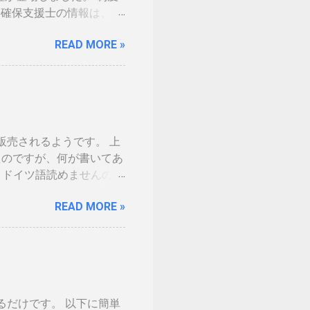
 情報処理安全確保支援士の情報は、あ
の免許証みたい。いや保険
READ MORE »
。（ゴールドとか運転免許
の話の流れで、マイナンバ
。 カードの色につい
生年月日の部分だけ加工しました。 ※登
味がないです 裏 「登録
した。維持していくのに結
ら販売されるようです。 上
を決める事になるかと思い
てきたのですが、何が書いてあ
分が上がりました。１枚の
、ドイツ語読めませんので
くかなという気持ちになり
売出ていません。従ってサム
リットがないと言われて
READ MORE »
の幅も広がるので大注目を
ろと頑張っているようで
るように、不正アクセス禁
ば、ここにブログ記事を
e on Tumblr
集するだけです。 以下に簡単