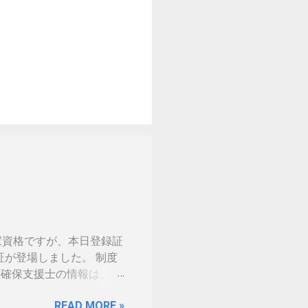
家資格ですが、本日登録証
証が登場しました。 制度
 情報処理安全確保支援士の情報は、あ
の免許証みたい。いや保険
READ MORE »
。（ゴールドとか運転免許