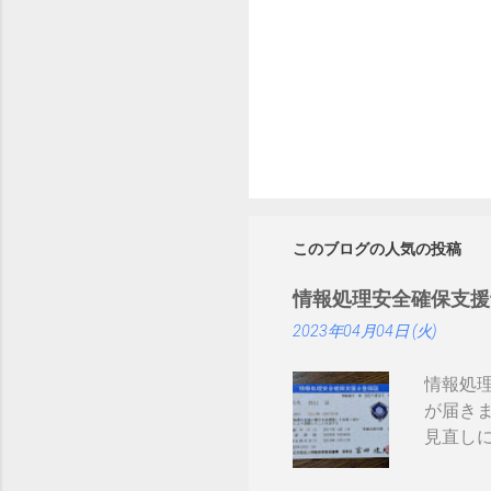
このブログの人気の投稿
情報処理安全確保支援
2023年04月04日 (火)
情報処
が届き
見直しにつ
まりネ
証かな