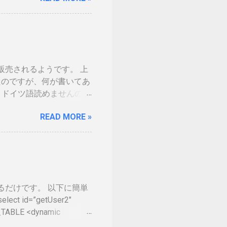
の話の流れで、マイナンバ
。 カードの色につい
生年月日の部分だけ加工しました。 ※登
味がないです 裏 「登録
した。維持していくのに結
ら販売されるようです。 上
を決める事になるかと思い
てきたのですが、何が書いてあ
分が上がりました。１枚の
、ドイツ語読めませんので
くかなという気持ちになり
売出ていません。従ってサム
リットがないと言われて
READ MORE »
の幅も広がるので大注目を
ろと頑張っているようで
るように、不正アクセス禁
ば、ここにブログ記事を
e on Tumblr
集するだけです。 以下に簡単
 id=”getUser2″
_TABLE <dynamic
=#id# <isGreaterThan>