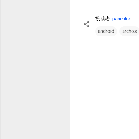
投稿者:
pancake
android
archos
コ
メ
ン
ト