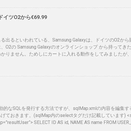
）、でもこれって、せっかく作ったのに、今のデジタル庁云々
ドに統合されてしまい短い命なのではないかなと思ったりします
、ドイツO2から€69.99
ps://www.ipa.go.jp/siensi/toberiss/index.html ※
、公開番号なので大丈夫です。 ※名前は、私の場合隠しても意
れたときは、この登録証を返納すること」の記載が気になりま
る出るといわれている、Samsung Galaxyは、ドイツのO2か
額がかかるので、講習等でお金を払うタイミングで、やめるか
、O2の Samsung Galaxyのオンラインショップ から持っ
、カード返納するの忘れそう。 まとめ カードが届いて少し気
わかりません。ためしにカートに入れる動作をしてみましたが
でしかないですが、セキュリティ関係もう少しアクティブに動
ませんでした。 現状では、Android端末はHTCからしか発
 情報処理安全確保支援士は、士業なのに、今のところあまりメ
Android携帯が発売されるというのは大きな進展でデバイス
すが、専業業務も少し出てきていますし、中の人も結構いろい
ます。 以下、おさらいとして、動画、資料等集めてみました。
としては、これを持っていると、脆弱性チェックがしやすくな
ある程度緩和されると良いのになと思ってます。 ふと気が付け
２年ぶりでした。久しぶりすぎてログイン自体てこずりました。 Shar
isで動的なSQLを発行する方法ですが、sqlMap.xmlの内容を編
ておきます。(sqlMap内のselectタグだけ記載しています) <select
ap=”resultUser”> SELECT ID AS id, NAME AS name FROM USER
=”WHERE”> <isGreaterThan property=”id” compareValue=”0″> ID