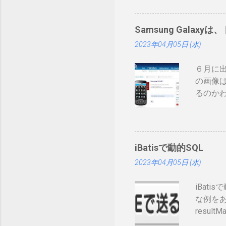
みたい
ーカー
Samsung Galaxyは
て： htt
2023年04月05日 (水)
録番号は
削除さ
６月に出
構な金
の画像は
ますが
るのか
カード
先へ進め
ます。
ソンから
きてま
してい
す。私
止法が
iBatisで動的SQL
書くのは
2023年04月05日 (水)
Tweet
iBat
な例をあげ
resultM
prepend