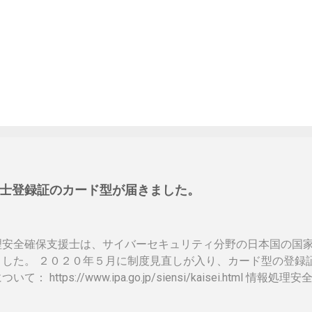
士登録証のカード型が届きました。
理安全確保支援士は、サイバーセキュリティ分野の日本国の国
ました。 ２０２０年５月に制度見直しが入り、カード型の登録
いて： https://www.ipa.go.jp/siensi/kaisei.html
ットに上がっていないので、情報共有です。 表 パット見て車
、年数によりグリーン、ブルー、ゴールドと色が変わるらしい