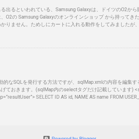
れたときは、この登録証を返納すること」の記載が気になりま
る出るといわれている、Samsung Galaxyは、ドイツのO2か
額がかかるので、講習等でお金を払うタイミングで、やめるか
、O2の Samsung Galaxyのオンラインショップ から持っ
、カード返納するの忘れそう。 まとめ カードが届いて少し気
わかりません。ためしにカートに入れる動作をしてみましたが
でしかないですが、セキュリティ関係もう少しアクティブに動
ませんでした。 現状では、Android端末はHTCからしか発
 情報処理安全確保支援士は、士業なのに、今のところあまりメ
Android携帯が発売されるというのは大きな進展でデバイス
すが、専業業務も少し出てきていますし、中の人も結構いろい
ます。 以下、おさらいとして、動画、資料等集めてみました。
としては、これを持っていると、脆弱性チェックがしやすくな
ある程度緩和されると良いのになと思ってます。 ふと気が付け
２年ぶりでした。久しぶりすぎてログイン自体てこずりました。 Shar
isで動的なSQLを発行する方法ですが、sqlMap.xmlの内容を編
ておきます。(sqlMap内のselectタグだけ記載しています) <select
ap=”resultUser”> SELECT ID AS id, NAME AS name FROM USER
=”WHERE”> <isGreaterThan property=”id” compareValue=”0″> ID
ic> </select>
Powered by Blogger