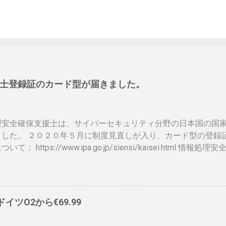
士登録証のカード型が届きました。
理安全確保支援士は、サイバーセキュリティ分野の日本国の国
ました。 ２０２０年５月に制度見直しが入り、カード型の登録
いて： https://www.ipa.go.jp/siensi/kaisei.html
ットに上がっていないので、情報共有です。 表 パット見て車
、年数によりグリーン、ブルー、ゴールドと色が変わるらしい
）、でもこれって、せっかく作ったのに、今のデジタル庁云々
ドに統合されてしまい短い命なのではないかなと思ったりします
、ドイツO2から€69.99
ps://www.ipa.go.jp/siensi/toberiss/index.html ※
、公開番号なので大丈夫です。 ※名前は、私の場合隠しても意