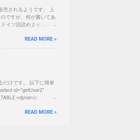
した。維持していくのに結
ら販売されるようです。 上
を決める事になるかと思い
てきたのですが、何が書いてあ
分が上がりました。１枚の
、ドイツ語読めませんので
くかなという気持ちになり
売出ていません。従ってサム
リットがないと言われて
READ MORE »
の幅も広がるので大注目を
ろと頑張っているようで
るように、不正アクセス禁
ば、ここにブログ記事を
e on Tumblr
集するだけです。 以下に簡単
 id=”getUser2″
_TABLE <dynamic
=#id# <isGreaterThan>
READ MORE »