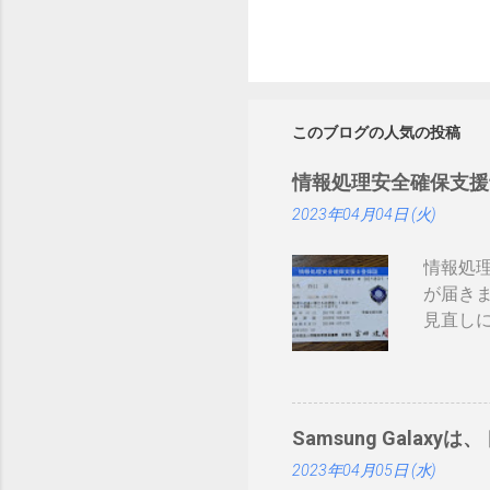
このブログの人気の投稿
情報処理安全確保支援
2023年04月04日 (火)
情報処
が届き
見直しにつ
まりネ
証かな
みたい
ーカー
Samsung Galaxyは
て： htt
2023年04月05日 (水)
録番号は