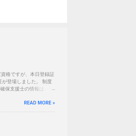
家資格ですが、本日登録証
証が登場しました。 制度
 情報処理安全確保支援士の情報は、あ
の免許証みたい。いや保険
READ MORE »
。（ゴールドとか運転免許
の話の流れで、マイナンバ
。 カードの色につい
生年月日の部分だけ加工しました。 ※登
味がないです 裏 「登録