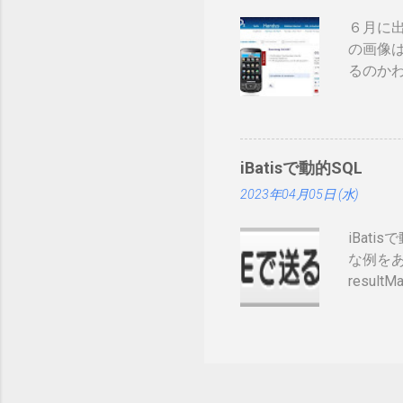
削除さ
６月に出
構な金
の画像は
ますが
るのか
カード
先へ進め
ます。
ソンから
きてま
してい
す。私
止法が
iBatisで動的SQL
書くのは
2023年04月05日 (水)
Tweet
iBat
な例をあげ
resultM
prepend
</dynam