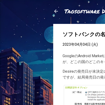
Taosoftware 
ソフトバンクの名前が
2023年04月04日 (火)
GoogleのAndroi
が、どこの国のどこのキ
Desireの発売日が未決
ですが、結局発売日の発