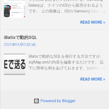
ールドと色が変わるらしい。（ゴールドと
Galaxyは、ドイツのO2から販売されるよう
か運転免許みたい）、でもこれって、せっ
です。 上の画像は、O2の Samsung Galaxy
かく作ったのに、今のデジタル庁云々の話
のオンラインショップ から持ってきたので
の流れで、マイナンバーカードに統合され
READ MORE »
すが、何が書いてあるのかわかりません。
てしまい短い命なのではないかなと思った
ためしにカートに入れる動作をしてみまし
りします。 カードの色について：
たが、ドイツ語読めませんので先へ進めま
https://www.ipa.go.jp/siensi/toberiss/index.
iBatisで動的SQL
せんでした。 現状では、Android端末はHTC
html ※生年月日の部分だけ加工しました。
2023年04月05日 (水)
からしか発売出ていません。従ってサムソ
※登録番号は、公開番号なので大丈夫で
ンからAndroid携帯が発売されるというのは
す。 ※名前は、私の場合隠しても意味がな
iBatisで動的なSQLを発行する方法ですが、
大きな進展でデバイスの幅も広がるので大
いです 裏 「登録削除されたときは、この登
sqlMap.xmlの内容を編集するだけです。 以
注目をしています。 以下、おさらいとし
録証を返納すること」の記載が気になりま
下に簡単な例をあげておきます。(sqlMap内
て、動画、資料等集めてみました。
した。維持していくのに結構な金額がかか
のselectタグだけ記載しています) <select
るので、講習等でお金を払うタイミング
READ MORE »
id=”getUser2″ resultMap=”resultUser”>
で、やめるかを決める事になるかと思いま
SELECT ID AS id, NAME AS name FROM
すが、カード返納するの忘れそう。 まとめ
USER_TABLE <dynamic prepend=”WHERE”>
カードが届いて少し気分が上がりました。
<isGreaterThan property=”id”
１枚のカードでしかないですが、セキュリ
Powered by Blogger
compareValue=”0″> ID=#id#
ティ関係もう少しアクティブに動くかなと
<isGreaterThan> </dynamic> </select>