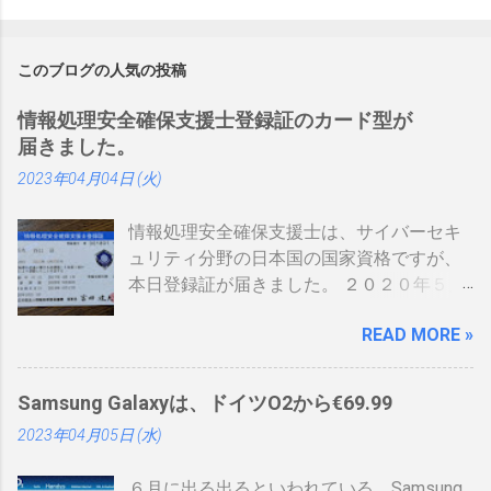
このブログの人気の投稿
情報処理安全確保支援士登録証のカード型が
届きました。
2023年04月04日 (火)
情報処理安全確保支援士は、サイバーセキ
ュリティ分野の日本国の国家資格ですが、
本日登録証が届きました。 ２０２０年５月
に制度見直しが入り、カード型の登録証が
READ MORE »
登場しました。 制度見直しについて：
https://www.ipa.go.jp/siensi/kaisei.html 情報
処理安全確保支援士の情報は、あまりネッ
Samsung Galaxyは、ドイツO2から€69.99
トに上がっていないので、情報共有です。
2023年04月05日 (水)
表 パット見て車の免許証みたい。いや保険
証かな、年数によりグリーン、ブルー、ゴ
６月に出る出るといわれている、Samsung