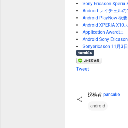
Sony Ericsson Xperia 
Android レイチ
Android PlayNow 概要
Android XPERIA 
Application Awa
Android Sony Eric
Sonyericsson 
Tweet
投稿者:
pancake
android
コ