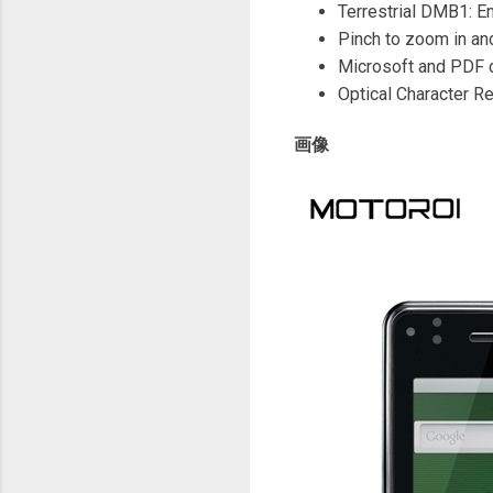
Terrestrial DMB1: En
Pinch to zoom in an
Microsoft and PDF 
Optical Characte
画像