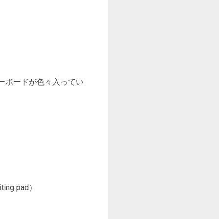
トキーボードが色々入ってい
ting pad）