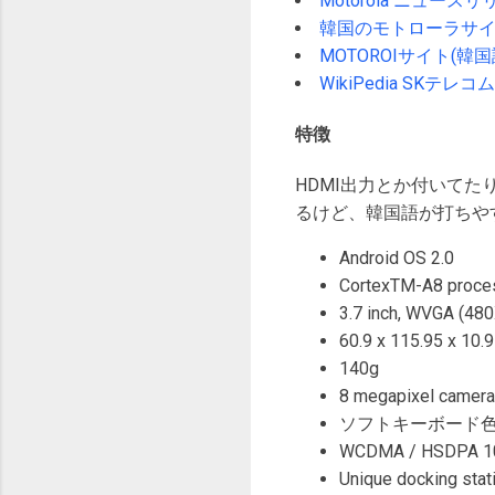
Motorola ニュー
韓国のモトローラサイ
MOTOROIサイト(韓国
WikiPedia SKテレコム
特徴
HDMI出力とか付いてたり
るけど、韓国語が打ちや
Android OS 2.0
CortexTM-A8 p
3.7 inch, WVGA (48
60.9 x 115.95 x 10.
140g
8 megapixel camera
ソフトキーボード色々（3X4 k
WCDMA / HSDPA 1
Unique docking stat