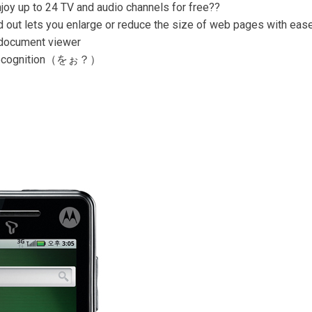
joy up to 24 TV and audio channels for free??
d out lets you enlarge or reduce the size of web pages with e
document viewer
r Recognition（をぉ？）