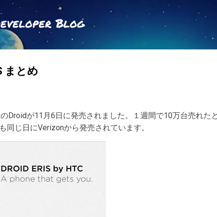
スキップしてメイン コンテンツに移動
Developer Blog
RIS まとめ
ーラのDroidが11月6日に発売されました。１週間で10万台売
risも同じ日にVerizonから発売されています。