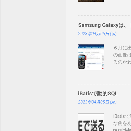
まりネ
証かな
みたい
ーカー
Samsung Galaxyは
て： htt
2023年04月05日 (水)
録番号は
削除さ
６月に出
構な金
の画像は
ますが
るのか
カード
先へ進め
ます。
ソンから
きてま
してい
す。私
止法が
iBatisで動的SQL
書くのは
2023年04月05日 (水)
Tweet
iBat
な例をあげ
resultM