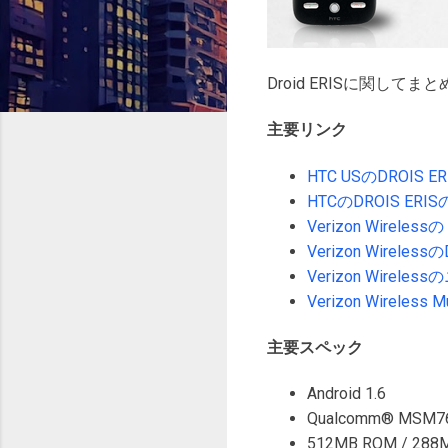
Droid ERISに関して
主要リンク
HTC USのDROIS 
HTCのDROIS E
Verizon Wireles
Verizon Wireles
Verizon Wire
Verizon Wireless Mu
主要スペック
Android 1.6
Qualcomm® MSM76
512MB ROM / 288