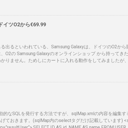
ットに上がっていないので、情報共有です。 表 パット見て車
、年数によりグリーン、ブルー、ゴールドと色が変わるらしい
）、でもこれって、せっかく作ったのに、今のデジタル庁云々
ドに統合されてしまい短い命なのではないかなと思ったりします
、ドイツO2から€69.99
ps://www.ipa.go.jp/siensi/toberiss/index.html ※
、公開番号なので大丈夫です。 ※名前は、私の場合隠しても意
れたときは、この登録証を返納すること」の記載が気になりま
る出るといわれている、Samsung Galaxyは、ドイツのO2か
額がかかるので、講習等でお金を払うタイミングで、やめるか
、O2の Samsung Galaxyのオンラインショップ から持っ
、カード返納するの忘れそう。 まとめ カードが届いて少し気
わかりません。ためしにカートに入れる動作をしてみましたが
でしかないですが、セキュリティ関係もう少しアクティブに動
ませんでした。 現状では、Android端末はHTCからしか発
 情報処理安全確保支援士は、士業なのに、今のところあまりメ
Android携帯が発売されるというのは大きな進展でデバイス
すが、専業業務も少し出てきていますし、中の人も結構いろい
ます。 以下、おさらいとして、動画、資料等集めてみました。
としては、これを持っていると、脆弱性チェックがしやすくな
ある程度緩和されると良いのになと思ってます。 ふと気が付け
２年ぶりでした。久しぶりすぎてログイン自体てこずりました。 Shar
isで動的なSQLを発行する方法ですが、sqlMap.xmlの内容を編
ておきます。(sqlMap内のselectタグだけ記載しています) <select
ap=”resultUser”> SELECT ID AS id, NAME AS name FROM USER