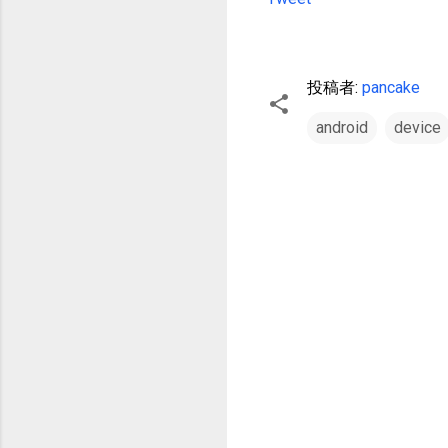
投稿者:
pancake
android
device
コ
メ
ン
ト