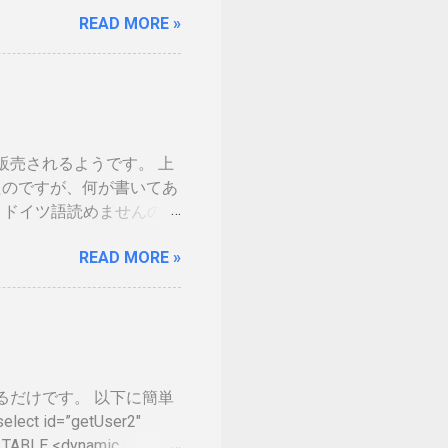
の免許証みたい。いや保険
READ MORE »
。（ゴールドとか運転免許
の話の流れで、マイナンバ
。 カードの色につい
生年月日の部分だけ加工しました。 ※登
味がないです 裏 「登録
した。維持していくのに結
ら販売されるようです。 上
を決める事になるかと思い
てきたのですが、何が書いてあ
分が上がりました。１枚の
、ドイツ語読めませんので
くかなという気持ちになり
売出ていません。従ってサム
リットがないと言われて
READ MORE »
の幅も広がるので大注目を
ろと頑張っているようで
るように、不正アクセス禁
ば、ここにブログ記事を
e on Tumblr
集するだけです。 以下に簡単
 id=”getUser2″
_TABLE <dynamic