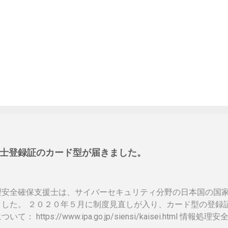
士登録証のカード型が届きました。
理安全確保支援士は、サイバーセキュリティ分野の日本国の国
ました。 ２０２０年５月に制度見直しが入り、カード型の登録
いて： https://www.ipa.go.jp/siensi/kaisei.html