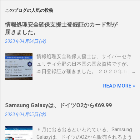
このブログの人気の投稿
情報処理安全確保支援士登録証のカード型が
届きました。
2023年04月04日 (火)
情報処理安全確保支援士は、サイバーセキ
ュリティ分野の日本国の国家資格ですが、
本日登録証が届きました。 ２０２０年５月
に制度見直しが入り、カード型の登録証が
READ MORE »
登場しました。 制度見直しについて：
https://www.ipa.go.jp/siensi/kaisei.html 情報
処理安全確保支援士の情報は、あまりネッ
Samsung Galaxyは、ドイツO2から€69.99
トに上がっていないので、情報共有です。
2023年04月05日 (水)
表 パット見て車の免許証みたい。いや保険
証かな、年数によりグリーン、ブルー、ゴ
６月に出る出るといわれている、Samsung
ールドと色が変わるらしい。（ゴールドと
Galaxyは、ドイツのO2から販売されるよう
か運転免許みたい）、でもこれって、せっ