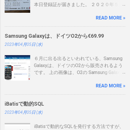
本日登録証が届きました。 ２０２０年５月
に制度見直しが入り、カード型の登録証が
READ MORE »
登場しました。 制度見直しについて：
https://www.ipa.go.jp/siensi/kaisei.html 情報
処理安全確保支援士の情報は、あまりネッ
Samsung Galaxyは、ドイツO2から€69.99
トに上がっていないので、情報共有です。
2023年04月05日 (水)
表 パット見て車の免許証みたい。いや保険
証かな、年数によりグリーン、ブルー、ゴ
６月に出る出るといわれている、Samsung
ールドと色が変わるらしい。（ゴールドと
Galaxyは、ドイツのO2から販売されるよう
か運転免許みたい）、でもこれって、せっ
です。 上の画像は、O2の Samsung Galaxy
かく作ったのに、今のデジタル庁云々の話
のオンラインショップ から持ってきたので
の流れで、マイナンバーカードに統合され
READ MORE »
すが、何が書いてあるのかわかりません。
てしまい短い命なのではないかなと思った
ためしにカートに入れる動作をしてみまし
りします。 カードの色について：
たが、ドイツ語読めませんので先へ進めま
https://www.ipa.go.jp/siensi/toberiss/index.
iBatisで動的SQL
せんでした。 現状では、Android端末はHTC
html ※生年月日の部分だけ加工しました。
2023年04月05日 (水)
からしか発売出ていません。従ってサムソ
※登録番号は、公開番号なので大丈夫で
ンからAndroid携帯が発売されるというのは
す。 ※名前は、私の場合隠しても意味がな
iBatisで動的なSQLを発行する方法ですが、
大きな進展でデバイスの幅も広がるので大
いです 裏 「登録削除されたときは、この登