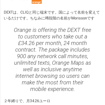
DEXTは、CLIQと同じ端末です。国によって名前を変えて
いるだけです。ちなみに噂段階の名前がMorissonです
Orange is offering the DEXT free
to customers who take out a
£34.26 per month, 24 month
contract. The package includes
900 any network call minutes,
unlimited texts, Orange Maps as
well as inclusive anytime
internet browsing so users can
make the most from their
mobile experience.
２年縛りで、月34.26ユーロ