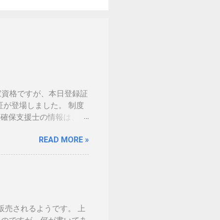
家資格ですが、本日登録証
証が登場しました。 制度
 情報処理安全確保支援士の情報は、あ
の免許証みたい。いや保険
READ MORE »
。（ゴールドとか運転免許
の話の流れで、マイナンバ
。 カードの色につい
生年月日の部分だけ加工しました。 ※登
味がないです 裏 「登録
した。維持していくのに結
ら販売されるようです。 上
を決める事になるかと思い