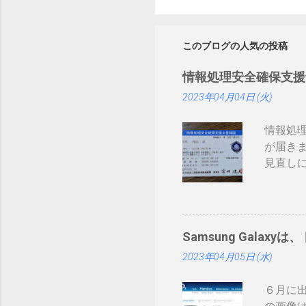
このブログの人気の投稿
情報処理安全確保支援
2023年04月04日 (火)
情報処
が届き
見直しにつ
まりネ
証かな
みたい
ーカー
Samsung Galaxyは
て： htt
2023年04月05日 (水)
録番号は
削除さ
６月に出
構な金