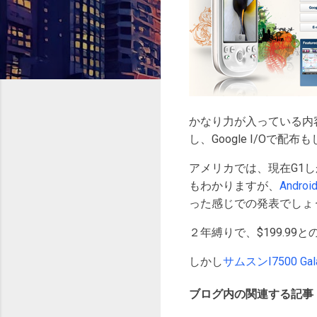
かなり力が入っている内容
し、Google I/Oで
アメリカでは、現在G1
もわかりますが、
Andro
った感じでの発表でしょ
２年縛りで、$199.99と
しかし
サムスンI7500 Gal
ブログ内の関連する記事