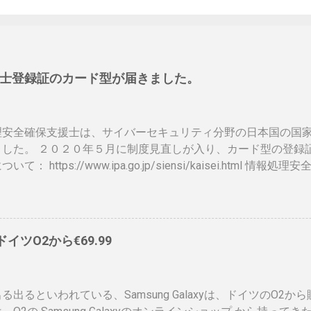
士登録証のカード型が届きました。
理安全確保支援士は、サイバーセキュリティ分野の日本国の国
ました。 ２０２０年５月に制度見直しが入り、カード型の登録
いて： https://www.ipa.go.jp/siensi/kaisei.html
ットに上がっていないので、情報共有です。 表 パット見て車
、年数によりグリーン、ブルー、ゴールドと色が変わるらしい
）、でもこれって、せっかく作ったのに、今のデジタル庁云々
ドに統合されてしまい短い命なのではないかなと思ったりします
、ドイツO2から€69.99
ps://www.ipa.go.jp/siensi/toberiss/index.html ※
、公開番号なので大丈夫です。 ※名前は、私の場合隠しても意
れたときは、この登録証を返納すること」の記載が気になりま
る出るといわれている、Samsung Galaxyは、ドイツのO2か
額がかかるので、講習等でお金を払うタイミングで、やめるか