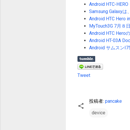
Android HTC-
Samsung Galax
Android HTC Her
MyTouch3G 7月
Android HTC H
Android HT-03
Android サムスン
Tweet
投稿者:
pancake
device
コ