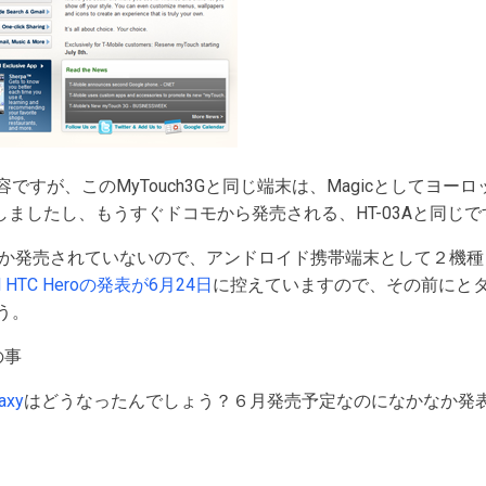
ですが、このMyTouch3Gと同じ端末は、Magicとしてヨー
配布もしましたし、もうすぐドコモから発売される、HT-03Aと同じ
しか発売されていないので、アンドロイド携帯端末として２機
id HTC Heroの発表が6月24日
に控えていますので、その前にと
う。
の事
axy
はどうなったんでしょう？６月発売予定なのになかなか発