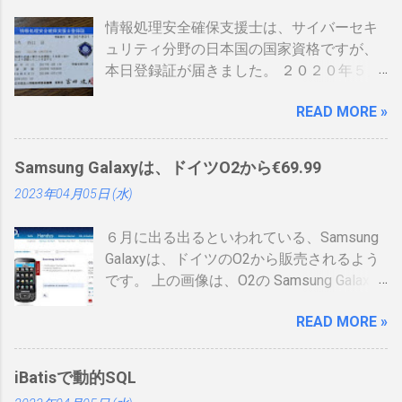
情報処理安全確保支援士は、サイバーセキ
ュリティ分野の日本国の国家資格ですが、
本日登録証が届きました。 ２０２０年５月
に制度見直しが入り、カード型の登録証が
READ MORE »
登場しました。 制度見直しについて：
https://www.ipa.go.jp/siensi/kaisei.html 情報
処理安全確保支援士の情報は、あまりネッ
Samsung Galaxyは、ドイツO2から€69.99
トに上がっていないので、情報共有です。
2023年04月05日 (水)
表 パット見て車の免許証みたい。いや保険
証かな、年数によりグリーン、ブルー、ゴ
６月に出る出るといわれている、Samsung
ールドと色が変わるらしい。（ゴールドと
Galaxyは、ドイツのO2から販売されるよう
か運転免許みたい）、でもこれって、せっ
です。 上の画像は、O2の Samsung Galaxy
かく作ったのに、今のデジタル庁云々の話
のオンラインショップ から持ってきたので
の流れで、マイナンバーカードに統合され
READ MORE »
すが、何が書いてあるのかわかりません。
てしまい短い命なのではないかなと思った
ためしにカートに入れる動作をしてみまし
りします。 カードの色について：
たが、ドイツ語読めませんので先へ進めま
https://www.ipa.go.jp/siensi/toberiss/index.
iBatisで動的SQL
せんでした。 現状では、Android端末はHTC
html ※生年月日の部分だけ加工しました。