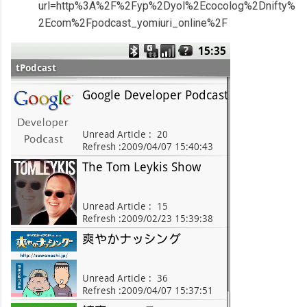
url=http%3A%2F%2Fyp%2Dyol%2Ecocolog%2Dnifty%
2Ecom%2Fpodcast_yomiuri_online%2F