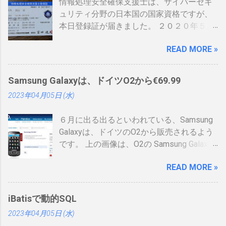
情報処理安全確保支援士は、サイバーセキ
ュリティ分野の日本国の国家資格ですが、
本日登録証が届きました。 ２０２０年５月
に制度見直しが入り、カード型の登録証が
READ MORE »
登場しました。 制度見直しについて：
https://www.ipa.go.jp/siensi/kaisei.html 情報
処理安全確保支援士の情報は、あまりネッ
Samsung Galaxyは、ドイツO2から€69.99
トに上がっていないので、情報共有です。
2023年04月05日 (水)
表 パット見て車の免許証みたい。いや保険
証かな、年数によりグリーン、ブルー、ゴ
６月に出る出るといわれている、Samsung
ールドと色が変わるらしい。（ゴールドと
Galaxyは、ドイツのO2から販売されるよう
か運転免許みたい）、でもこれって、せっ
です。 上の画像は、O2の Samsung Galaxy
かく作ったのに、今のデジタル庁云々の話
のオンラインショップ から持ってきたので
の流れで、マイナンバーカードに統合され
READ MORE »
すが、何が書いてあるのかわかりません。
てしまい短い命なのではないかなと思った
ためしにカートに入れる動作をしてみまし
りします。 カードの色について：
たが、ドイツ語読めませんので先へ進めま
https://www.ipa.go.jp/siensi/toberiss/index.
iBatisで動的SQL
せんでした。 現状では、Android端末はHTC
html ※生年月日の部分だけ加工しました。
2023年04月05日 (水)
からしか発売出ていません。従ってサムソ
※登録番号は、公開番号なので大丈夫で