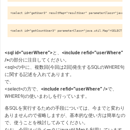
<select id="getUser3" resultMap="resultUser" parameterClass="java.ut
<select id="getCountUser3" parameterClass="java.util.Map">SELECT COU
<sql id=”userWhere”>
と、
<include refid=”userWhere”
/>
の部分に注目してください。
<sql>の中に、複数回(今回は2回)発生するSQLのWHERE句
に関する記述を入れてあります。
で、
<select>の方で、
<include refid=”userWhere” />
で、
WHERE句の使いまわしを行っています。
各SQLを実行するための手段については、今までと変わり
ありませんので省略しますが、基本的な使い方は簡単なの
で、使うことを検討してみてください。
なお、今回はパラメータにjava.util.Mapを利用しています