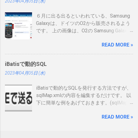
2023年04月05日 (水)
表 パット見て車の免許証みたい。いや保険
証かな、年数によりグリーン、ブルー、ゴ
６月に出る出るといわれている、Samsung
ールドと色が変わるらしい。（ゴールドと
Galaxyは、ドイツのO2から販売されるよう
か運転免許みたい）、でもこれって、せっ
です。 上の画像は、O2の Samsung Galaxy
かく作ったのに、今のデジタル庁云々の話
のオンラインショップ から持ってきたので
の流れで、マイナンバーカードに統合され
READ MORE »
すが、何が書いてあるのかわかりません。
てしまい短い命なのではないかなと思った
ためしにカートに入れる動作をしてみまし
りします。 カードの色について：
たが、ドイツ語読めませんので先へ進めま
https://www.ipa.go.jp/siensi/toberiss/index.
iBatisで動的SQL
せんでした。 現状では、Android端末はHTC
html ※生年月日の部分だけ加工しました。
2023年04月05日 (水)
からしか発売出ていません。従ってサムソ
※登録番号は、公開番号なので大丈夫で
ンからAndroid携帯が発売されるというのは
す。 ※名前は、私の場合隠しても意味がな
iBatisで動的なSQLを発行する方法ですが、
大きな進展でデバイスの幅も広がるので大
いです 裏 「登録削除されたときは、この登
sqlMap.xmlの内容を編集するだけです。 以
注目をしています。 以下、おさらいとし
録証を返納すること」の記載が気になりま
下に簡単な例をあげておきます。(sqlMap内
て、動画、資料等集めてみました。
した。維持していくのに結構な金額がかか
のselectタグだけ記載しています) <select
るので、講習等でお金を払うタイミング
READ MORE »
id=”getUser2″ resultMap=”resultUser”>
で、やめるかを決める事になるかと思いま
SELECT ID AS id, NAME AS name FROM
すが、カード返納するの忘れそう。 まとめ
USER_TABLE <dynamic prepend=”WHERE”>
カードが届いて少し気分が上がりました。