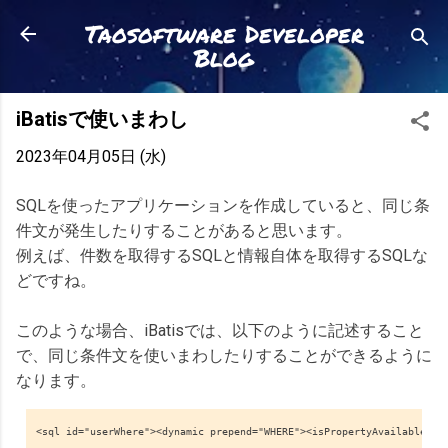
スキップしてメイン コンテンツに移動
Taosoftware Developer
Blog
iBatisで使いまわし
2023年04月05日 (水)
SQLを使ったアプリケーションを作成していると、同じ条
件文が発生したりすることがあると思います。
例えば、件数を取得するSQLと情報自体を取得するSQLな
どですね。
このような場合、iBatisでは、以下のように記述すること
で、同じ条件文を使いまわしたりすることができるように
なります。
<sql id="userWhere"><dynamic prepend="WHERE"><isPropertyAvailable pr