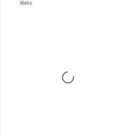
iBatis
コ
メ
ン
ト