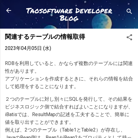
スキップしてメイン コンテンツに移動
Taosoftware Developer
Blog
関連するテーブルの情報取得
2023年04月05日 (水)
RDBを利用していると、かならず複数のテーブルには関連
性があります。
アプリケーションを作成するときに、それらの情報を結合
して処理をすることになります。
２つのテーブルに対し別々にSQLを発行して、その結果を
ビジネスロジック側で結合すればよいことになりますが、
iBatisでは、ResultMapの記述を工夫することで、簡単に
値を取り出すことができます。
例えば、2つのテーブル（Table1とTable2）が存在し、
JavaのBean側は、Bean1がBean2をプロパティとして持っ