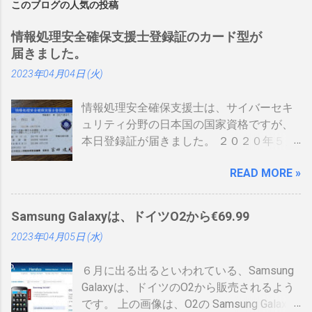
このブログの人気の投稿
情報処理安全確保支援士登録証のカード型が
届きました。
2023年04月04日 (火)
情報処理安全確保支援士は、サイバーセキ
ュリティ分野の日本国の国家資格ですが、
本日登録証が届きました。 ２０２０年５月
に制度見直しが入り、カード型の登録証が
READ MORE »
登場しました。 制度見直しについて：
https://www.ipa.go.jp/siensi/kaisei.html 情報
処理安全確保支援士の情報は、あまりネッ
Samsung Galaxyは、ドイツO2から€69.99
トに上がっていないので、情報共有です。
2023年04月05日 (水)
表 パット見て車の免許証みたい。いや保険
証かな、年数によりグリーン、ブルー、ゴ
６月に出る出るといわれている、Samsung
ールドと色が変わるらしい。（ゴールドと
Galaxyは、ドイツのO2から販売されるよう
か運転免許みたい）、でもこれって、せっ
です。 上の画像は、O2の Samsung Galaxy
かく作ったのに、今のデジタル庁云々の話