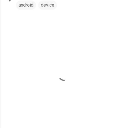
android
device
コ
メ
ン
ト