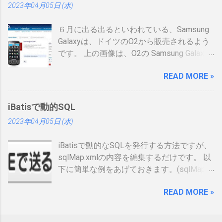
2023年04月05日 (水)
表 パット見て車の免許証みたい。いや保険
証かな、年数によりグリーン、ブルー、ゴ
６月に出る出るといわれている、Samsung
ールドと色が変わるらしい。（ゴールドと
Galaxyは、ドイツのO2から販売されるよう
か運転免許みたい）、でもこれって、せっ
です。 上の画像は、O2の Samsung Galaxy
かく作ったのに、今のデジタル庁云々の話
のオンラインショップ から持ってきたので
の流れで、マイナンバーカードに統合され
READ MORE »
すが、何が書いてあるのかわかりません。
てしまい短い命なのではないかなと思った
ためしにカートに入れる動作をしてみまし
りします。 カードの色について：
たが、ドイツ語読めませんので先へ進めま
https://www.ipa.go.jp/siensi/toberiss/index.
iBatisで動的SQL
せんでした。 現状では、Android端末はHTC
html ※生年月日の部分だけ加工しました。
2023年04月05日 (水)
からしか発売出ていません。従ってサムソ
※登録番号は、公開番号なので大丈夫で
ンからAndroid携帯が発売されるというのは
す。 ※名前は、私の場合隠しても意味がな
iBatisで動的なSQLを発行する方法ですが、
大きな進展でデバイスの幅も広がるので大
いです 裏 「登録削除されたときは、この登
sqlMap.xmlの内容を編集するだけです。 以
注目をしています。 以下、おさらいとし
録証を返納すること」の記載が気になりま
下に簡単な例をあげておきます。(sqlMap内
て、動画、資料等集めてみました。
した。維持していくのに結構な金額がかか
のselectタグだけ記載しています) <select
るので、講習等でお金を払うタイミング
READ MORE »
id=”getUser2″ resultMap=”resultUser”>
で、やめるかを決める事になるかと思いま
SELECT ID AS id, NAME AS name FROM
すが、カード返納するの忘れそう。 まとめ
USER_TABLE <dynamic prepend=”WHERE”>