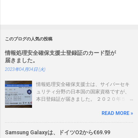
このブログの人気の投稿
情報処理安全確保支援士登録証のカード型が
届きました。
2023年04月04日 (火)
情報処理安全確保支援士は、サイバーセキ
ュリティ分野の日本国の国家資格ですが、
本日登録証が届きました。 ２０２０年５月
に制度見直しが入り、カード型の登録証が
READ MORE »
登場しました。 制度見直しについて：
https://www.ipa.go.jp/siensi/kaisei.html 情報
処理安全確保支援士の情報は、あまりネッ
Samsung Galaxyは、ドイツO2から€69.99
トに上がっていないので、情報共有です。