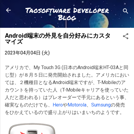
スキップしてメイン コンテンツに移動
Taosoftware Developer
Blog
Android端末の外見を自分好みにカスタ
マイズ
2023年04月04日 (火)
アメリカで、My Touch 3G (日本のAndroid端末HT-03Aと同
じ型）が８月５日に発売開始されました。アメリカにおい
ては、２機種目となるAndroid端末ですが、T-Mobileのア
カウントを持っていた人（T-Mobileキャリアを使っていた
人だと思われる）はプレオーダーで手元にあるという事、
確実なものだけでも、
Hero
や
Motorola
、
Sumsung
の発売
をひかえているので盛り上がりはいまいちのようです。