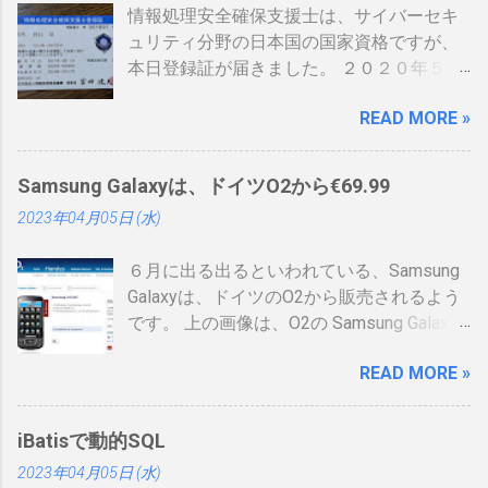
情報処理安全確保支援士は、サイバーセキ
ュリティ分野の日本国の国家資格ですが、
本日登録証が届きました。 ２０２０年５月
に制度見直しが入り、カード型の登録証が
READ MORE »
登場しました。 制度見直しについて：
https://www.ipa.go.jp/siensi/kaisei.html 情報
処理安全確保支援士の情報は、あまりネッ
Samsung Galaxyは、ドイツO2から€69.99
トに上がっていないので、情報共有です。
2023年04月05日 (水)
表 パット見て車の免許証みたい。いや保険
証かな、年数によりグリーン、ブルー、ゴ
６月に出る出るといわれている、Samsung
ールドと色が変わるらしい。（ゴールドと
Galaxyは、ドイツのO2から販売されるよう
か運転免許みたい）、でもこれって、せっ
です。 上の画像は、O2の Samsung Galaxy
かく作ったのに、今のデジタル庁云々の話
のオンラインショップ から持ってきたので
の流れで、マイナンバーカードに統合され
READ MORE »
すが、何が書いてあるのかわかりません。
てしまい短い命なのではないかなと思った
ためしにカートに入れる動作をしてみまし
りします。 カードの色について：
たが、ドイツ語読めませんので先へ進めま
https://www.ipa.go.jp/siensi/toberiss/index.
iBatisで動的SQL
せんでした。 現状では、Android端末はHTC
html ※生年月日の部分だけ加工しました。
2023年04月05日 (水)
からしか発売出ていません。従ってサムソ
※登録番号は、公開番号なので大丈夫で