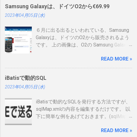
処理安全確保支援士の情報は、あまりネッ
Samsung Galaxyは、ドイツO2から€69.99
トに上がっていないので、情報共有です。
2023年04月05日 (水)
表 パット見て車の免許証みたい。いや保険
証かな、年数によりグリーン、ブルー、ゴ
６月に出る出るといわれている、Samsung
ールドと色が変わるらしい。（ゴールドと
Galaxyは、ドイツのO2から販売されるよう
か運転免許みたい）、でもこれって、せっ
です。 上の画像は、O2の Samsung Galaxy
かく作ったのに、今のデジタル庁云々の話
のオンラインショップ から持ってきたので
の流れで、マイナンバーカードに統合され
READ MORE »
すが、何が書いてあるのかわかりません。
てしまい短い命なのではないかなと思った
ためしにカートに入れる動作をしてみまし
りします。 カードの色について：
たが、ドイツ語読めませんので先へ進めま
https://www.ipa.go.jp/siensi/toberiss/index.
iBatisで動的SQL
せんでした。 現状では、Android端末はHTC
html ※生年月日の部分だけ加工しました。
2023年04月05日 (水)
からしか発売出ていません。従ってサムソ
※登録番号は、公開番号なので大丈夫で
ンからAndroid携帯が発売されるというのは
す。 ※名前は、私の場合隠しても意味がな
iBatisで動的なSQLを発行する方法ですが、
大きな進展でデバイスの幅も広がるので大
いです 裏 「登録削除されたときは、この登
sqlMap.xmlの内容を編集するだけです。 以
注目をしています。 以下、おさらいとし
録証を返納すること」の記載が気になりま
下に簡単な例をあげておきます。(sqlMap内
て、動画、資料等集めてみました。
した。維持していくのに結構な金額がかか
のselectタグだけ記載しています) <select
るので、講習等でお金を払うタイミング
READ MORE »
id=”getUser2″ resultMap=”resultUser”>
で、やめるかを決める事になるかと思いま