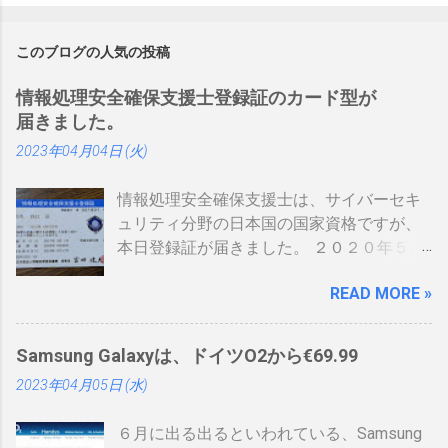
このブログの人気の投稿
情報処理安全確保支援士登録証のカード型が
届きました。
2023年04月04日 (火)
情報処理安全確保支援士は、サイバーセキ
ュリティ分野の日本国の国家資格ですが、
本日登録証が届きました。 ２０２０年５月
に制度見直しが入り、カード型の登録証が
READ MORE »
登場しました。 制度見直しについて：
https://www.ipa.go.jp/siensi/kaisei.html 情報
処理安全確保支援士の情報は、あまりネッ
Samsung Galaxyは、ドイツO2から€69.99
トに上がっていないので、情報共有です。
2023年04月05日 (水)
表 パット見て車の免許証みたい。いや保険
証かな、年数によりグリーン、ブルー、ゴ
６月に出る出るといわれている、Samsung
ールドと色が変わるらしい。（ゴールドと