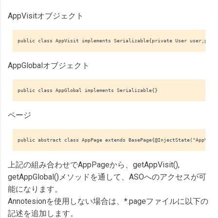
AppVisitオブジェクト
public class AppVisit implements Serializable{private User user;publ
AppGlobalオブジェクト
public class AppGlobal implements Serializable{}
ページ
public abstract class AppPage extends BasePage{@InjectState("AppVisi
上記の組み合わせでAppPageから、getAppVisit(),
getAppGlobal()メソッドを通して、ASOへのアクセスが可
能になります。
Annotesionを使用しない場合は、*.pageファイルに以下の
記述を追加します。