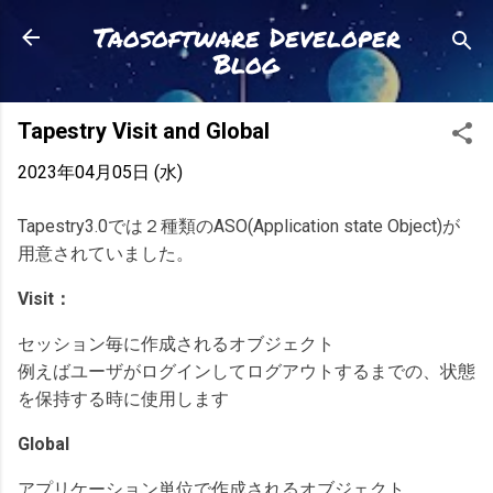
スキップしてメイン コンテンツに移動
Taosoftware Developer
Blog
Tapestry Visit and Global
2023年04月05日 (水)
Tapestry3.0では２種類のASO(Application state Object)が
用意されていました。
Visit：
セッション毎に作成されるオブジェクト
例えばユーザがログインしてログアウトするまでの、状態
を保持する時に使用します
Global
アプリケーション単位で作成されるオブジェクト